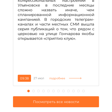
конфессиональных настроений в
Ульяновске в последние месяцы
А
сложно назвать иначе, чем
о
спланированной информационной
м
кампанией. В городских телеграм-
Д
каналах и части местных СМИ вышла
н
серия публикаций о том, что рядом с
т
церковью на улице Гончарова якобы
о
открывается «стриптиз клую».
н
п
се
за
09:38
27 июл
1
подробнее
Посмотреть все новости