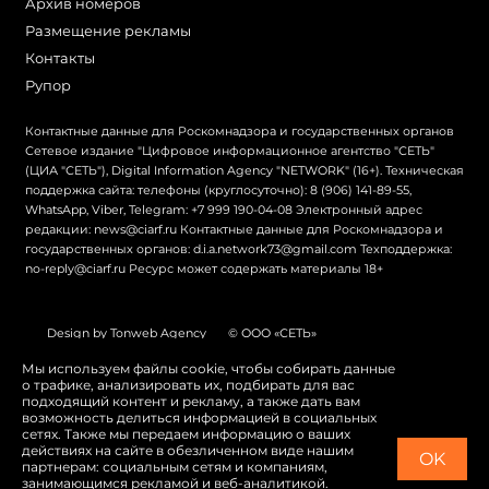
Архив номеров
Размещение рекламы
Контакты
Рупор
Контактные данные для Роскомнадзора и государственных органов
Сетевое издание "Цифровое информационное агентство "СЕТЬ"
(ЦИА "СЕТЬ"), Digital Information Agency "NETWORK" (16+). Техническая
поддержка сайта: телефоны (круглосуточно): 8 (906) 141-89-55,
WhatsApp, Viber, Telegram: +7 999 190-04-08 Электронный адрес
редакции: news@ciarf.ru Контактные данные для Роскомнадзора и
государственных органов: d.i.a.network73@gmail.com Техподдержка:
no-reply@ciarf.ru Ресурс может содержать материалы 18+
Design by Tonweb Agency
© ООО «СЕТЬ»
Политика конфиденциальности
Карта сайта
Мы используем файлы cookie, чтобы собирать данные
о трафике, анализировать их, подбирать для вас
Switch to English
подходящий контент и рекламу, а также дать вам
возможность делиться информацией в социальных
сетях. Также мы передаем информацию о ваших
действиях на сайте в обезличенном виде нашим
OK
партнерам: социальным сетям и компаниям,
занимающимся рекламой и веб-аналитикой.