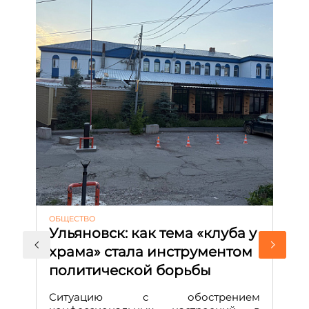
ОБЩЕСТВО
АК
Ульяновск: как тема «клуба у
М
храма» стала инструментом
с
политической борьбы
и
Д
Ситуацию с обострением
М