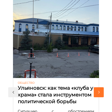
ОБЩЕСТВО
АК
Ульяновск: как тема «клуба у
М
храма» стала инструментом
с
политической борьбы
и
Д
Ситуацию с обострением