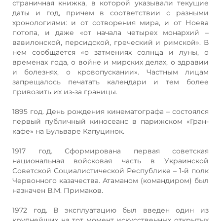
страничная книжка, в которой указывали текущие
даты и год, причем в соответствии с разными
хронологиями: и от сотворения мира, и от Ноева
потопа, и даже «от начала четырех монархий –
вавилонской, персидской, греческий и римской». В
нем сообщается «о затмениях солнца и луны, о
временах года, о войне и мирских делах, о здравии
и болезнях, о кровопускании». Частным лицам
запрещалось печатать календари и тем более
привозить их из-за границы.
1895 год. День рождения кинематографа – состоялся
первый публичный киносеанс в парижском «Гран-
кафе» на Бульваре Капуцинок.
1917 год. Сформирована первая советская
национальная войсковая часть в Украинской
Советской Социалистической Республике – 1-й полк
Червонного казачества. Атаманом (командиром) был
назначен В.М. Примаков.
1972 год. В эксплуатацию был введен один из
крупнейших на тот момент искусственных открытых