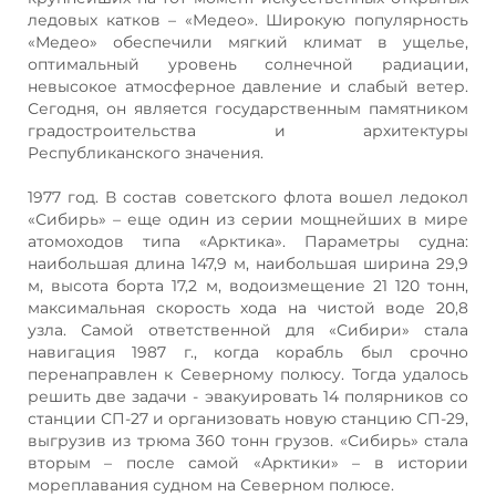
ледовых катков – «Медео». Широкую популярность
«Медео» обеспечили мягкий климат в ущелье,
оптимальный уровень солнечной радиации,
невысокое атмосферное давление и слабый ветер.
Сегодня, он является государственным памятником
градостроительства и архитектуры
Республиканского значения.
1977 год. В состав советского флота вошел ледокол
«Сибирь» – еще один из серии мощнейших в мире
атомоходов типа «Арктика». Параметры судна:
наибольшая длина 147,9 м, наибольшая ширина 29,9
м, высота борта 17,2 м, водоизмещение 21 120 тонн,
максимальная скорость хода на чистой воде 20,8
узла. Самой ответственной для «Сибири» стала
навигация 1987 г., когда корабль был срочно
перенаправлен к Северному полюсу. Тогда удалось
решить две задачи - эвакуировать 14 полярников со
станции СП-27 и организовать новую станцию СП-29,
выгрузив из трюма 360 тонн грузов. «Сибирь» стала
вторым – после самой «Арктики» – в истории
мореплавания судном на Северном полюсе.