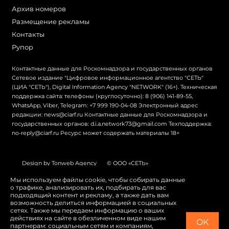
Архив номеров
Размещение рекламы
Контакты
Рупор
Контактные данные для Роскомнадзора и государственных органов
Сетевое издание "Цифровое информационное агентство "СЕТЬ"
(ЦИА "СЕТЬ"), Digital Information Agency "NETWORK" (16+). Техническая
поддержка сайта: телефоны (круглосуточно): 8 (906) 141-89-55,
WhatsApp, Viber, Telegram: +7 999 190-04-08 Электронный адрес
редакции: news@ciarf.ru Контактные данные для Роскомнадзора и
государственных органов: d.i.a.network73@gmail.com Техподдержка:
no-reply@ciarf.ru Ресурс может содержать материалы 18+
Design by Tonweb Agency
© ООО «СЕТЬ»
Политика конфиденциальности
Карта сайта
Мы используем файлы cookie, чтобы собирать данные
о трафике, анализировать их, подбирать для вас
Switch to English
подходящий контент и рекламу, а также дать вам
возможность делиться информацией в социальных
сетях. Также мы передаем информацию о ваших
действиях на сайте в обезличенном виде нашим
OK
партнерам: социальным сетям и компаниям,