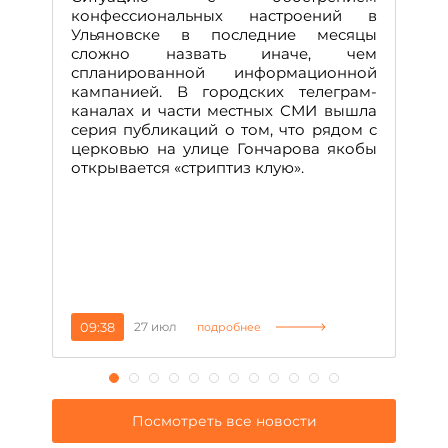
М
конфессиональных настроений в
Ульяновске в последние месяцы
А
сложно назвать иначе, чем
о
спланированной информационной
м
кампанией. В городских телеграм-
Д
каналах и части местных СМИ вышла
н
серия публикаций о том, что рядом с
т
церковью на улице Гончарова якобы
о
открывается «стриптиз клую».
н
п
се
за
09:38
27 июл
1
подробнее
Посмотреть все новости