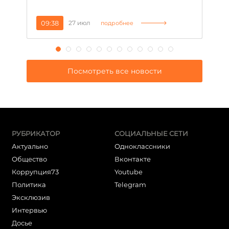
за
09:38
27 июл
1
подробнее
Посмотреть все новости
РУБРИКАТОР
СОЦИАЛЬНЫЕ СЕТИ
Актуально
Одноклассники
Общество
Вконтакте
Коррупция73
Youtube
Политика
Telegram
Эксклюзив
Интервью
Досье