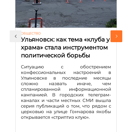
АК
ОБЩЕСТВО
М
Ульяновск: как тема «клуба у
с
храма» стала инструментом
и
политической борьбы
Д
М
Ситуацию с обострением
конфессиональных настроений в
Ульяновске в последние месяцы
А
сложно назвать иначе, чем
о
спланированной информационной
м
кампанией. В городских телеграм-
Д
каналах и части местных СМИ вышла
н
серия публикаций о том, что рядом с
т
церковью на улице Гончарова якобы
о
открывается «стриптиз клую».
н
п
се