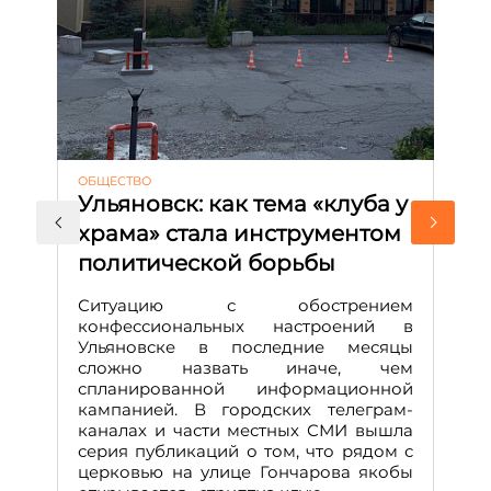
ОБЩЕСТВО
АК
Ульяновск: как тема «клуба у
М
храма» стала инструментом
с
политической борьбы
и
Д
Ситуацию с обострением
М
конфессиональных настроений в
Ульяновске в последние месяцы
А
сложно назвать иначе, чем
о
спланированной информационной
м
кампанией. В городских телеграм-
Д
каналах и части местных СМИ вышла
н
серия публикаций о том, что рядом с
т
церковью на улице Гончарова якобы
о