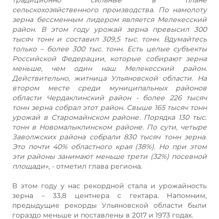
сельскохозяйственного производства. По намолоту
зерна бессменным лидером является Мелекесский
район. В этом году урожай зерна превысил 300
тысяч тонн и составил 309,5 тыс. тонн. Вдумайтесь
только – более 300 тыс. тонн. Есть целые субъекты
Российской Федерации, которые собирают зерна
меньше, чем один наш Мелекесский район.
Действительно, житница Ульяновской области. На
втором месте среди муниципальных районов
области Чердаклинский район - более 226 тысяч
тонн зерна собрал этот район. Свыше 165 тысяч тонн
урожай в Старомайнском районе. Порядка 130 тыс.
тонн в Новомалыклинском районе. По сути, четыре
Заволжских района собрали 830 тысяч тонн зерна.
Это почти 40% областного края (38%). Но при этом
эти районы занимают меньше трети (32%) посевной
площади»
, - отметил глава региона.
В этом году у нас рекордной стала и урожайность
зерна – 33,8 центнера с гектара. Напомним,
предыдущие рекорды Ульяновской области были
гораздо меньше и поставлены в 2017 и 1973 годах.