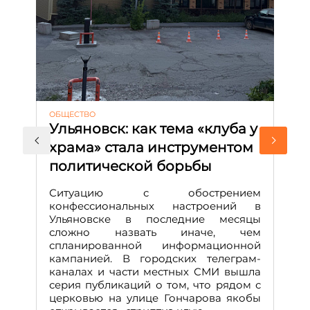
ОБЩЕСТВО
АК
Ульяновск: как тема «клуба у
М
храма» стала инструментом
с
политической борьбы
и
Д
Ситуацию с обострением
М
конфессиональных настроений в
Ульяновске в последние месяцы
А
сложно назвать иначе, чем
о
спланированной информационной
м
кампанией. В городских телеграм-
Д
каналах и части местных СМИ вышла
н
серия публикаций о том, что рядом с
т
церковью на улице Гончарова якобы
о