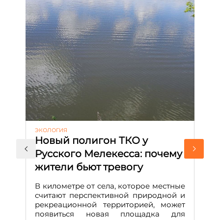
ЭКОЛОГИЯ
КУ
Новый полигон ТКО у
Н
Русского Мелекесса: почему
А
жители бьют тревогу
к
н
В километре от села, которое местные
считают перспективной природной и
В
рекреационной территорией, может
ч
появиться новая площадка для
че