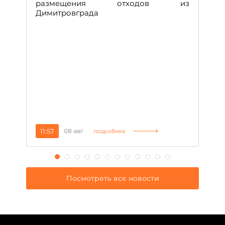
размещения отходов из
Вс
Димитровграда
в
т
за
11:57
08 авг
2
подробнее
Посмотреть все новости