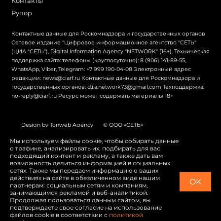
Контакты
Рупор
Контактные данные для Роскомнадзора и государственных органов
Сетевое издание "Цифровое информационное агентство "СЕТЬ"
(ЦИА "СЕТЬ"), Digital Information Agency "NETWORK" (16+). Техническая
поддержка сайта: телефоны (круглосуточно): 8 (906) 141-89-55,
WhatsApp, Viber, Telegram: +7 999 190-04-08 Электронный адрес
редакции: news@ciarf.ru Контактные данные для Роскомнадзора и
государственных органов: d.i.a.network73@gmail.com Техподдержка:
no-reply@ciarf.ru Ресурс может содержать материалы 18+
Design by Tonweb Agency
© ООО «СЕТЬ»
Политика конфиденциальности
Карта сайта
Мы используем файлы cookie, чтобы собирать данные
о трафике, анализировать их, подбирать для вас
Switch to English
подходящий контент и рекламу, а также дать вам
возможность делиться информацией в социальных
сетях. Также мы передаем информацию о ваших
действиях на сайте в обезличенном виде нашим
OK
партнерам: социальным сетям и компаниям,
занимающимся рекламой и веб-аналитикой.
Продолжая пользоваться данным сайтом, вы
подтверждаете свое согласие на использование
файлов cookie в соответствии с
политикой