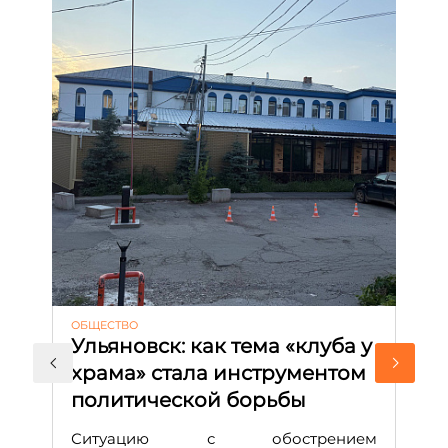
ОБЩЕСТВО
АК
Ульяновск: как тема «клуба у
М
храма» стала инструментом
с
политической борьбы
и
Д
Ситуацию с обострением