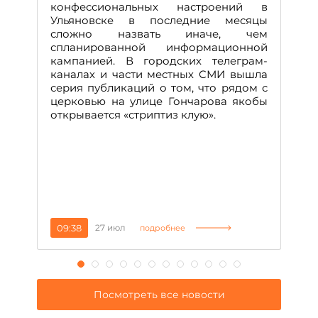
М
конфессиональных настроений в
Ульяновске в последние месяцы
А
сложно назвать иначе, чем
о
спланированной информационной
м
кампанией. В городских телеграм-
Д
каналах и части местных СМИ вышла
н
серия публикаций о том, что рядом с
т
церковью на улице Гончарова якобы
о
открывается «стриптиз клую».
н
п
се
за
09:38
27 июл
1
подробнее
Посмотреть все новости