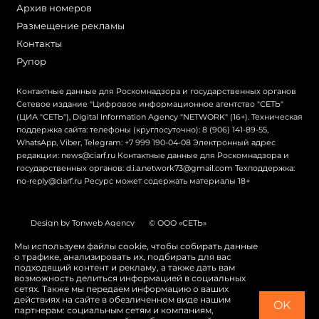
Архив номеров
Размещение рекламы
Контакты
Рупор
Контактные данные для Роскомнадзора и государственных органов
Сетевое издание "Цифровое информационное агентство "СЕТЬ"
(ЦИА "СЕТЬ"), Digital Information Agency "NETWORK" (16+). Техническая
поддержка сайта: телефоны (круглосуточно): 8 (906) 141-89-55,
WhatsApp, Viber, Telegram: +7 999 190-04-08 Электронный адрес
редакции: news@ciarf.ru Контактные данные для Роскомнадзора и
государственных органов: d.i.a.network73@gmail.com Техподдержка:
no-reply@ciarf.ru Ресурс может содержать материалы 18+
Design by Tonweb Agency
© ООО «СЕТЬ»
Политика конфиденциальности
Карта сайта
Мы используем файлы cookie, чтобы собирать данные
о трафике, анализировать их, подбирать для вас
Switch to English
подходящий контент и рекламу, а также дать вам
возможность делиться информацией в социальных
сетях. Также мы передаем информацию о ваших
действиях на сайте в обезличенном виде нашим
OK
партнерам: социальным сетям и компаниям,