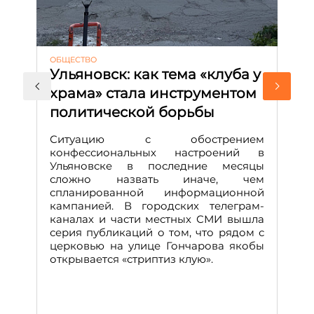
ОБЩЕСТВО
АК
Ульяновск: как тема «клуба у
М
храма» стала инструментом
с
политической борьбы
и
Д
Ситуацию с обострением
М
конфессиональных настроений в
Ульяновске в последние месяцы
А
сложно назвать иначе, чем
о
спланированной информационной
м
кампанией. В городских телеграм-
Д
каналах и части местных СМИ вышла
н
серия публикаций о том, что рядом с
т
церковью на улице Гончарова якобы
о
открывается «стриптиз клую».
н
п
се
за