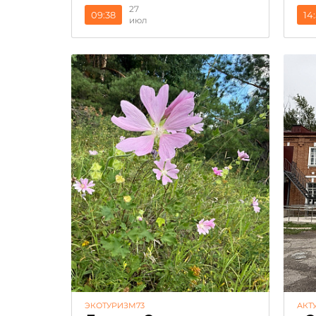
27
09:38
14
июл
ЭКОТУРИЗМ73
АКТ