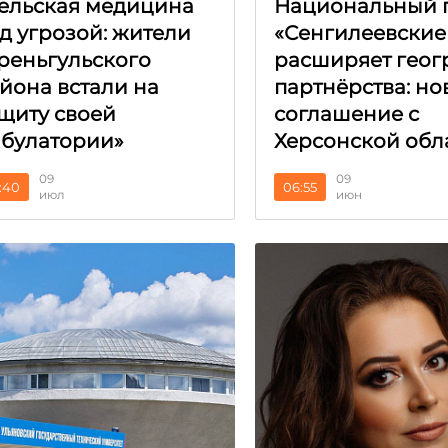
ельская медицина
Национальный 
д угрозой: жители
«Сенгилеевские
реньгульского
расширяет гео
йона встали на
партнёрства: но
щиту своей
соглашение с
булатории»
Херсонской обл
09
09
:40
06:55
июл
июн