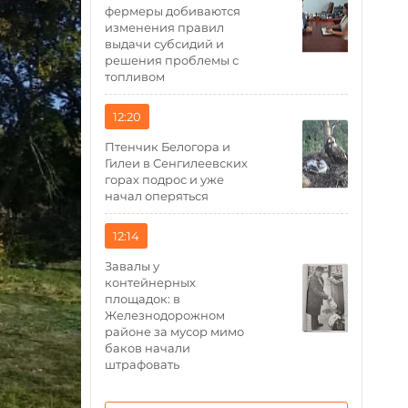
фермеры добиваются
изменения правил
выдачи субсидий и
решения проблемы с
топливом
12:20
Птенчик Белогора и
Гилеи в Сенгилеевских
горах подрос и уже
начал оперяться
12:14
Завалы у
контейнерных
площадок: в
Железнодорожном
районе за мусор мимо
баков начали
штрафовать