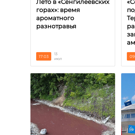
Лето в «Сенгилеевских
«С
горах»: время
по
ароматного
Те
разнотравья
ра
за
ам
13
17:03
09
июл