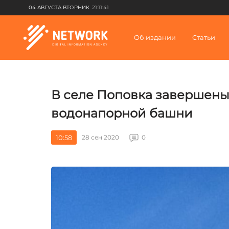
04 АВГУСТА ВТОРНИК
21:11:41
Об издании
Статьи
В селе Поповка завершены
водонапорной башни
10:58
28 сен 2020
0