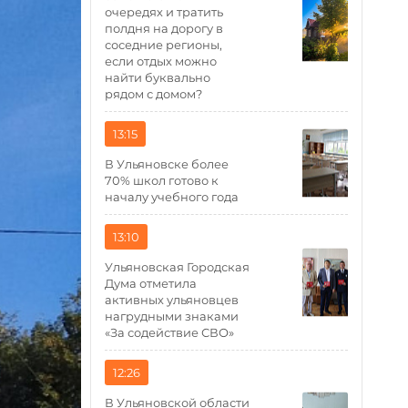
очередях и тратить
полдня на дорогу в
соседние регионы,
если отдых можно
найти буквально
рядом с домом?
13:15
В Ульяновске более
70% школ готово к
началу учебного года
13:10
Ульяновская Городская
Дума отметила
активных ульяновцев
нагрудными знаками
«За содействие СВО»
12:26
В Ульяновской области