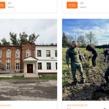
26
26
:53
11:52
июл
июл
УАЛЬНО
ЭКОТУРИЗМ73