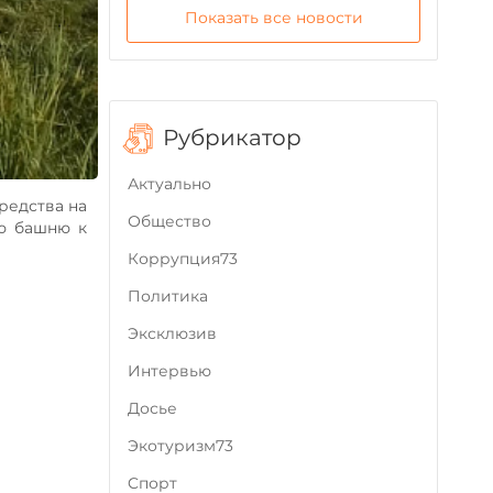
Показать все новости
Рубрикатор
Актуально
редства на
Общество
ю башню к
Коррупция73
Политика
Эксклюзив
Интервью
Досье
Экотуризм73
Cпорт