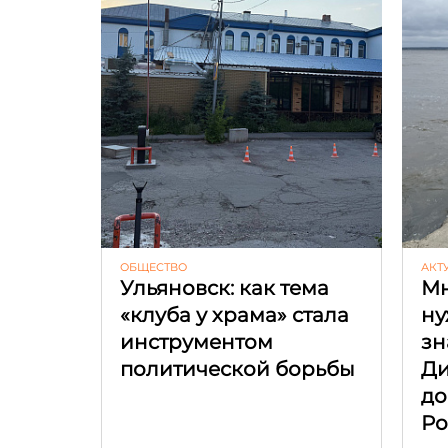
ОБЩЕСТВО
АКТ
Ульяновск: как тема
Мн
«клуба у храма» стала
ну
инструментом
зн
политической борьбы
Ди
до
Ро