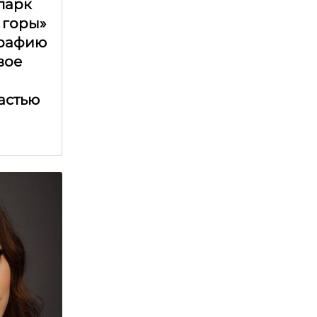
парк
 горы»
графию
вое
астью