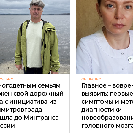
УАЛЬНО
ОБЩЕСТВО
огодетным семьям
Главное – вовре
жен свой дорожный
выявить: первы
ак: инициатива из
симптомы и мет
митровграда
диагностики
шла до Минтранса
новообразован
ссии
головного мозг