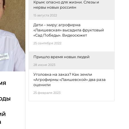
Крым: опасно для жизни. Слезы и
нервы новых россиян
15 августа 2022
Дети – миру: агрофирма
«Лаишевская» высадила фруктовый
«Сад Победы». Видеосюжет
25 сентября 2022
Пришло время новых людей
28 июня 2023
Уголовка на заказ? Как земли
«Агрофирмы «Лаишевской» два раза
мя
оценили
е
25 февраля 2023
оды
ий
а