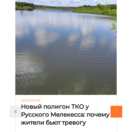
ЭКОЛОГИЯ
КУ
Новый полигон ТКО у
Н
Русского Мелекесса: почему
А
жители бьют тревогу
к
н