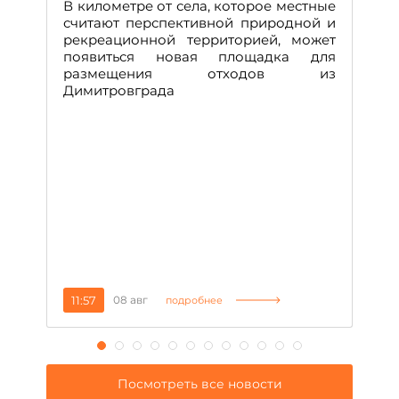
В километре от села, которое местные
считают перспективной природной и
В
рекреационной территорией, может
ч
появиться новая площадка для
че
размещения отходов из
Вс
Димитровграда
в
т
за
11:57
08 авг
2
подробнее
Посмотреть все новости