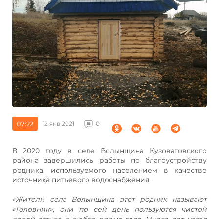
07:22
12 янв 2021
0
В 2020 году в селе Волынщина Кузоватовского
района завершились работы по благоустройству
родника, используемого населением в качестве
источника питьевого водоснабжения.
«Жители села Волынщина этот родник называют
«Головник», они по сей день пользуются чистой
водой оттуда в любое время года. Много лет назад