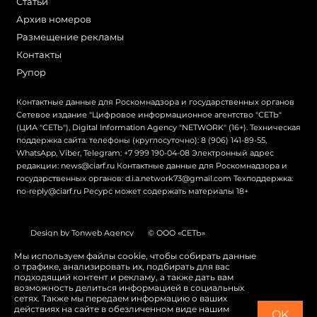
Статьи
Архив номеров
Размещение рекламы
Контакты
Рупор
Контактные данные для Роскомнадзора и государственных органов
Сетевое издание "Цифровое информационное агентство "СЕТЬ"
(ЦИА "СЕТЬ"), Digital Information Agency "NETWORK" (16+). Техническая
поддержка сайта: телефоны (круглосуточно): 8 (906) 141-89-55,
WhatsApp, Viber, Telegram: +7 999 190-04-08 Электронный адрес
редакции: news@ciarf.ru Контактные данные для Роскомнадзора и
государственных органов: d.i.a.network73@gmail.com Техподдержка:
no-reply@ciarf.ru Ресурс может содержать материалы 18+
Design by Tonweb Agency
© ООО «СЕТЬ»
Политика конфиденциальности
Карта сайта
Мы используем файлы cookie, чтобы собирать данные
о трафике, анализировать их, подбирать для вас
Switch to English
подходящий контент и рекламу, а также дать вам
возможность делиться информацией в социальных
сетях. Также мы передаем информацию о ваших
действиях на сайте в обезличенном виде нашим
OK