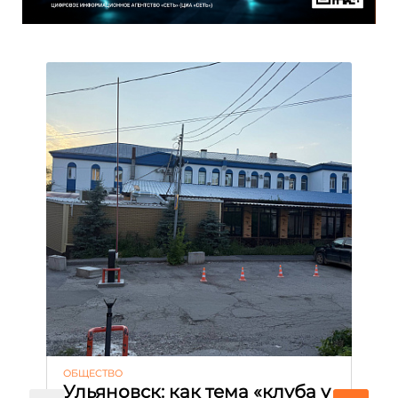
ОБЩЕСТВО
АК
Ульяновск: как тема «клуба у
М