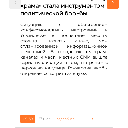
храма» стала инструментом
с
политической борьбы
и
Д
Ситуацию с обострением
М
конфессиональных настроений в
Ульяновске в последние месяцы
А
сложно назвать иначе, чем
о
спланированной информационной
м
кампанией. В городских телеграм-
Д
каналах и части местных СМИ вышла
н
серия публикаций о том, что рядом с
т
церковью на улице Гончарова якобы
о
открывается «стриптиз клую».
н
п
се
за
09:38
27 июл
1
подробнее