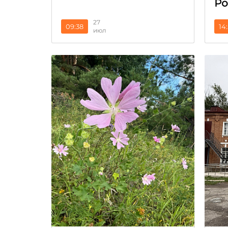
Ро
27
09:38
14
июл