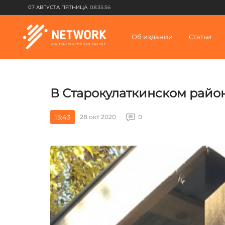
07 АВГУСТА ПЯТНИЦА
08:35:56
Об издании
Статьи
В Старокулаткинском райо
15:43
28 окт 2020
0