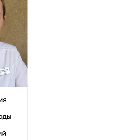
мя
е
оды
ий