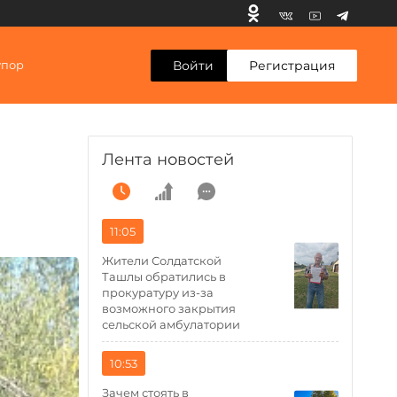
Войти
Регистрация
упор
Лента новостей
11:05
Жители Солдатской
Ташлы обратились в
прокуратуру из-за
возможного закрытия
сельской амбулатории
10:53
Зачем стоять в