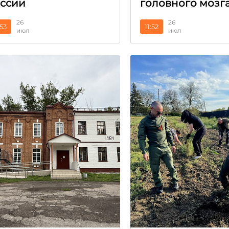
ссии
головного мозг
26
26
:53
11:52
июл
июл