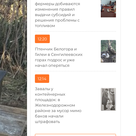
фермеры добиваются
изменения правил
выдачи субсидий и
решения проблемы с
топливом
12:20
Птенчик Белогора и
Гилеи в Сенгилеевских
горах подрос и уже
начал оперяться
12:14
Завалы у
контейнерных
площадок: в
Железнодорожном
районе за мусор мимо
баков начали
штрафовать