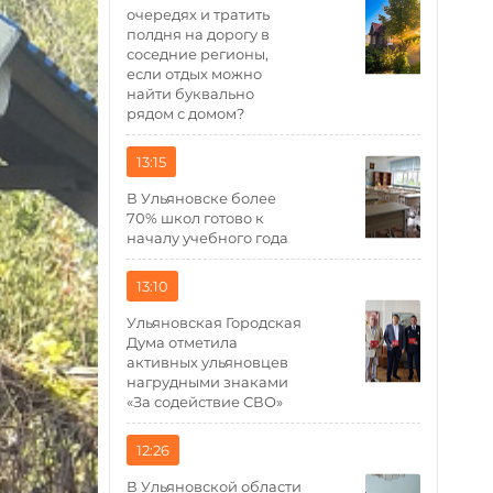
очередях и тратить
полдня на дорогу в
соседние регионы,
если отдых можно
найти буквально
рядом с домом?
13:15
В Ульяновске более
70% школ готово к
началу учебного года
13:10
Ульяновская Городская
Дума отметила
активных ульяновцев
нагрудными знаками
«За содействие СВО»
12:26
В Ульяновской области