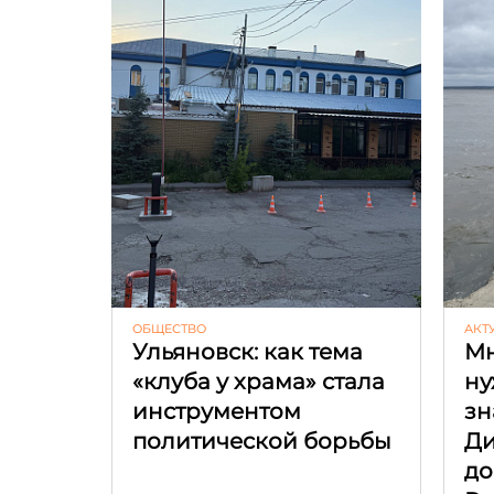
ОБЩЕСТВО
АКТ
Ульяновск: как тема
Мн
«клуба у храма» стала
ну
инструментом
зн
политической борьбы
Ди
до