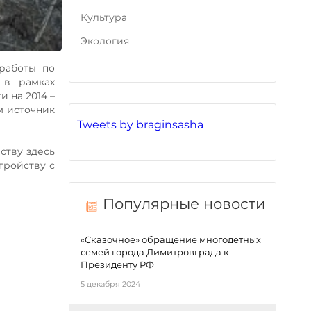
Культура
Экология
работы по
 в рамках
 на 2014 –
м источник
Tweets by braginsasha
ству здесь
тройству с
Популярные новости
«Сказочное» обращение многодетных
семей города Димитровграда к
Президенту РФ
5 декабря 2024