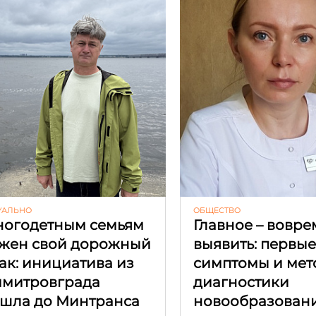
УАЛЬНО
ОБЩЕСТВО
огодетным семьям
Главное – вовре
жен свой дорожный
выявить: первы
ак: инициатива из
симптомы и мет
митровграда
диагностики
шла до Минтранса
новообразован