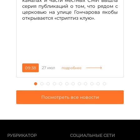
каналах и части местных СМИ вышла
н
серия публикаций о том, что рядом с
т
церковью на улице Гончарова якобы
о
открывается «стриптиз клую».
н
п
се
за
09:38
27 июл
1
подробнее
Посмотреть все новости
РУБРИКАТОР
СОЦИАЛЬНЫЕ СЕТИ