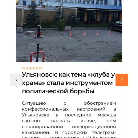
ОБЩЕСТВО
АК
Ульяновск: как тема «клуба у
М
храма» стала инструментом
с
политической борьбы
и
Д
Ситуацию с обострением
М
конфессиональных настроений в
Ульяновске в последние месяцы
А
сложно назвать иначе, чем
о
спланированной информационной
м
кампанией. В городских телеграм-
Д