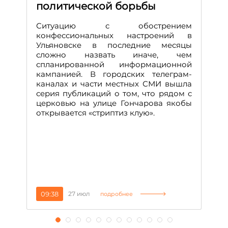
политической борьбы
и
Д
Ситуацию с обострением
М
конфессиональных настроений в
Ульяновске в последние месяцы
А
сложно назвать иначе, чем
о
спланированной информационной
м
кампанией. В городских телеграм-
Д
каналах и части местных СМИ вышла
н
серия публикаций о том, что рядом с
т
церковью на улице Гончарова якобы
о
открывается «стриптиз клую».
н
п
се
за
09:38
27 июл
1
подробнее