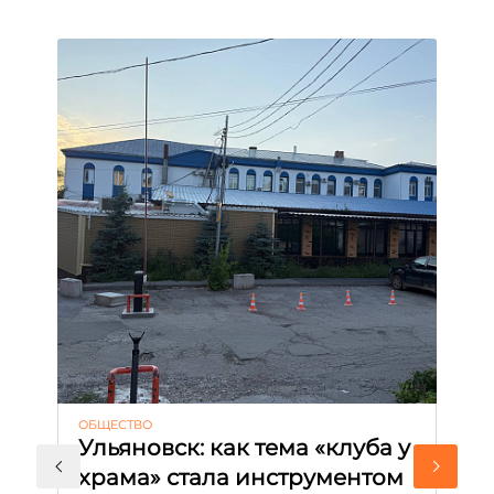
ОБЩЕСТВО
АК
Ульяновск: как тема «клуба у
М
храма» стала инструментом
с