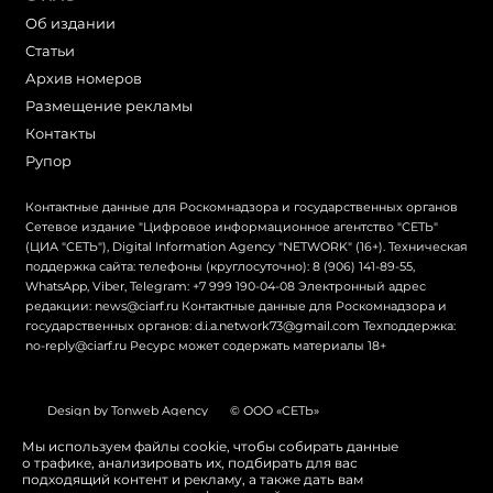
Об издании
Статьи
Архив номеров
Размещение рекламы
Контакты
Рупор
Контактные данные для Роскомнадзора и государственных органов
Сетевое издание "Цифровое информационное агентство "СЕТЬ"
(ЦИА "СЕТЬ"), Digital Information Agency "NETWORK" (16+). Техническая
поддержка сайта: телефоны (круглосуточно): 8 (906) 141-89-55,
WhatsApp, Viber, Telegram: +7 999 190-04-08 Электронный адрес
редакции: news@ciarf.ru Контактные данные для Роскомнадзора и
государственных органов: d.i.a.network73@gmail.com Техподдержка:
no-reply@ciarf.ru Ресурс может содержать материалы 18+
Design by Tonweb Agency
© ООО «СЕТЬ»
Политика конфиденциальности
Карта сайта
Мы используем файлы cookie, чтобы собирать данные
о трафике, анализировать их, подбирать для вас
Switch to English
подходящий контент и рекламу, а также дать вам