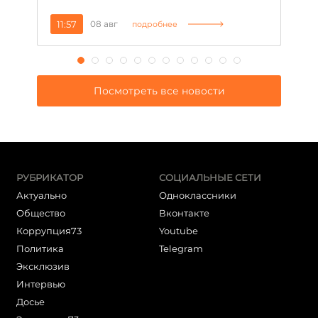
11:57
08 авг
2
подробнее
Посмотреть все новости
РУБРИКАТОР
СОЦИАЛЬНЫЕ СЕТИ
Актуально
Одноклассники
Общество
Вконтакте
Коррупция73
Youtube
Политика
Telegram
Эксклюзив
Интервью
Досье