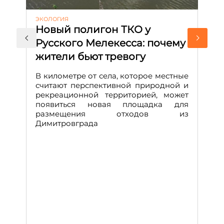
ЭКОЛОГИЯ
КУ
Новый полигон ТКО у
Н
Русского Мелекесса: почему
А
жители бьют тревогу
к
н
В километре от села, которое местные
считают перспективной природной и
В
рекреационной территорией, может
ч
появиться новая площадка для
че
размещения отходов из
Вс
Димитровграда
в
т
за