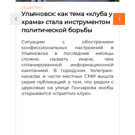
ОБЩЕСТВО
АК
Ульяновск: как тема «клуба у
М
храма» стала инструментом
с
политической борьбы
и
Д
Ситуацию с обострением
М
конфессиональных настроений в
Ульяновске в последние месяцы
А
сложно назвать иначе, чем
о
спланированной информационной
м
кампанией. В городских телеграм-
Д
каналах и части местных СМИ вышла
н
серия публикаций о том, что рядом с
т
церковью на улице Гончарова якобы
о
открывается «стриптиз клую».
н
п
се
за