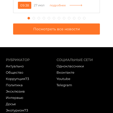
09:38
27 июл
1
подробнее
Посмотреть все новости
РУБРИКАТОР
СОЦИАЛЬНЫЕ СЕТИ
Актуально
Одноклассники
Общество
Вконтакте
Коррупция73
Youtube
Политика
Telegram
Эксклюзив
Интервью
Досье
Экотуризм73