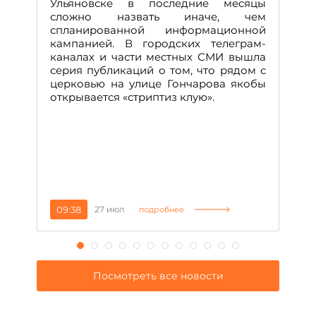
Ульяновске в последние месяцы
А
сложно назвать иначе, чем
о
спланированной информационной
м
кампанией. В городских телеграм-
Д
каналах и части местных СМИ вышла
н
серия публикаций о том, что рядом с
т
церковью на улице Гончарова якобы
о
открывается «стриптиз клую».
н
п
се
за
09:38
27 июл
1
подробнее
Посмотреть все новости