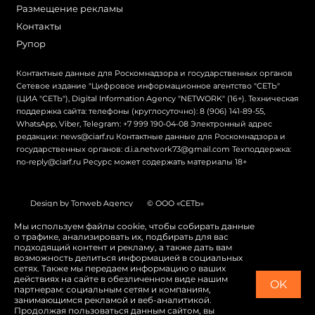
Размещение рекламы
Контакты
Рупор
Контактные данные для Роскомнадзора и государственных органов
Сетевое издание "Цифровое информационное агентство "СЕТЬ"
(ЦИА "СЕТЬ"), Digital Information Agency "NETWORK" (16+). Техническая
поддержка сайта: телефоны (круглосуточно): 8 (906) 141-89-55,
WhatsApp, Viber, Telegram: +7 999 190-04-08 Электронный адрес
редакции: news@ciarf.ru Контактные данные для Роскомнадзора и
государственных органов: d.i.a.network73@gmail.com Техподдержка:
no-reply@ciarf.ru Ресурс может содержать материалы 18+
Design by Tonweb Agency
© ООО «СЕТЬ»
Политика конфиденциальности
Карта сайта
Мы используем файлы cookie, чтобы собирать данные
о трафике, анализировать их, подбирать для вас
Switch to English
подходящий контент и рекламу, а также дать вам
возможность делиться информацией в социальных
сетях. Также мы передаем информацию о ваших
действиях на сайте в обезличенном виде нашим
OK
партнерам: социальным сетям и компаниям,
занимающимся рекламой и веб-аналитикой.
Продолжая пользоваться данным сайтом, вы