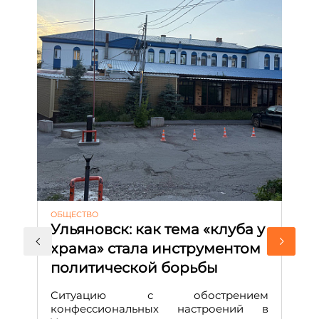
ОБЩЕСТВО
АК
Ульяновск: как тема «клуба у
М
храма» стала инструментом
с
политической борьбы
и
Д
Ситуацию с обострением
М
конфессиональных настроений в