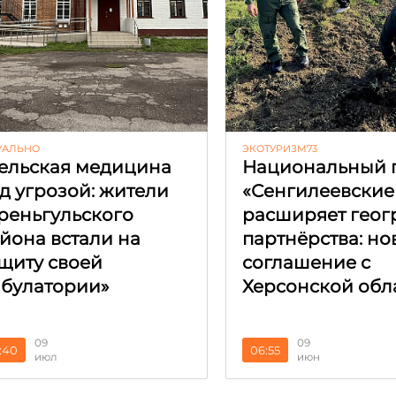
УАЛЬНО
ЭКОТУРИЗМ73
ельская медицина
Национальный 
д угрозой: жители
«Сенгилеевские
реньгульского
расширяет гео
йона встали на
партнёрства: но
щиту своей
соглашение с
булатории»
Херсонской обл
09
09
:40
06:55
июл
июн