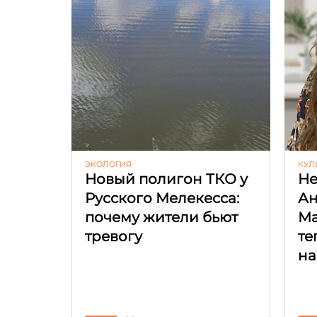
ЭКОЛОГИЯ
КУЛ
Новый полигон ТКО у
Не
Русского Мелекесса:
Ан
почему жители бьют
Ма
тревогу
те
на