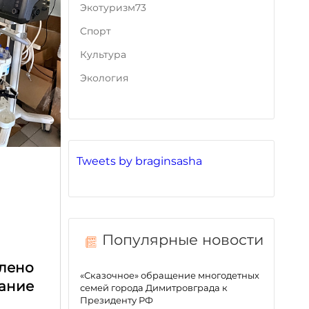
Экотуризм73
Cпорт
Культура
Экология
Tweets by braginsasha
Популярные новости
лено
«Сказочное» обращение многодетных
ание
семей города Димитровграда к
Президенту РФ