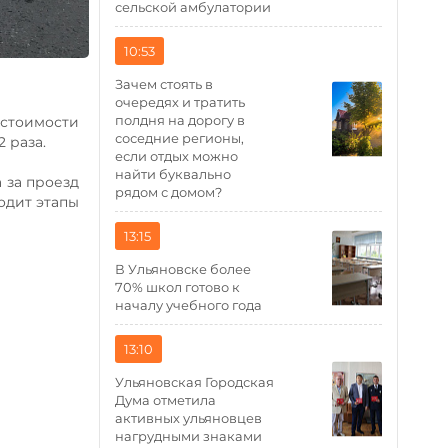
сельской амбулатории
10:53
Зачем стоять в
очередях и тратить
полдня на дорогу в
стоимости
соседние регионы,
2 раза.
если отдых можно
найти буквально
 за проезд
рядом с домом?
одит этапы
13:15
В Ульяновске более
70% школ готово к
началу учебного года
13:10
Ульяновская Городская
Дума отметила
активных ульяновцев
нагрудными знаками