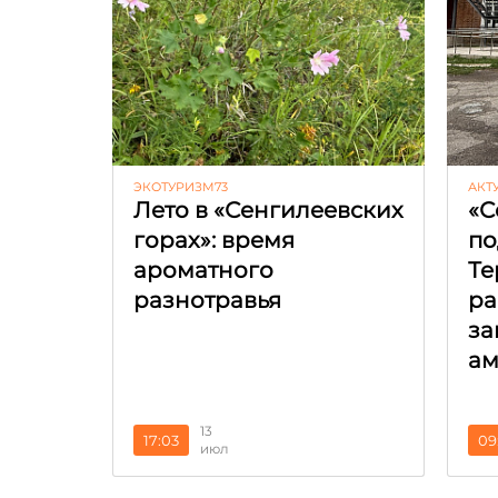
ЭКОТУРИЗМ73
АКТ
Лето в «Сенгилеевских
«С
горах»: время
по
ароматного
Те
разнотравья
ра
за
ам
13
17:03
09
июл