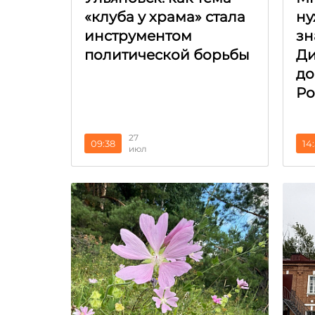
«клуба у храма» стала
ну
инструментом
зн
политической борьбы
Ди
до
Ро
27
09:38
14
июл