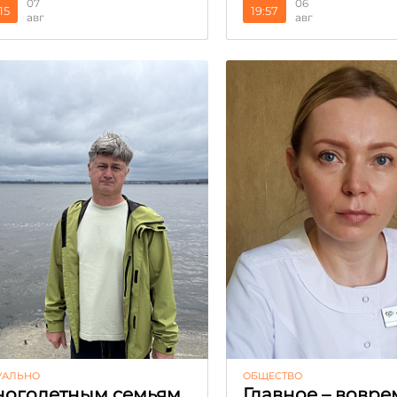
07
06
15
19:57
авг
авг
УАЛЬНО
ОБЩЕСТВО
огодетным семьям
Главное – вовре