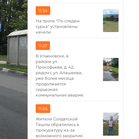
11:34
На тропе "По следам
сурка" установлены
качели
11:27
В Ульяновске, в
районе ул.
Прокофьева, д. 42,
рядом с ул. Алашеева,
уже более месяца
продолжается
серьезная
коммунальная авария.
11:05
Жители Солдатской
Ташлы обратились в
прокуратуру из-за
возможного закрытия