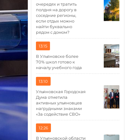
очередях и тратить
полдня на дорогу в
соседние регионы,
если отдых можно
найти буквально
рядом с домом?
13:15
В Ульяновске более
70% школ готово к
началу учебного года
13:10
Ульяновская Городская
Дума отметила
активных ульяновцев
нагрудными знаками
«За содействие СВО»
12:26
В Ульяновской области