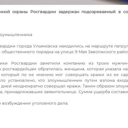
енной охраны Росгвардии задержан подозреваемый в с
злоумышленника
вардии города Ульяновска находились на маршруте патру
 общественного порядка на улице 9 Мая Заволжского райо
ики Росгвардии заметили компанию из троих мужчин
к росгвардейцам обратилась женщина, которая указала на
, который по ее мнению мог совершать кражи из ее сар
ло установлено, что злоумышленник путем взлома вход
х дней неоднократно совершал кражи. Таким образом зло
да, принадлежавшие заявительнице. Сумма ущерба состави
 возбуждении уголовного дела.