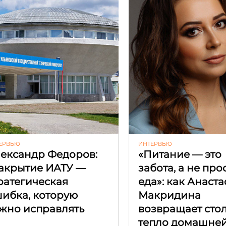
ЕРВЬЮ
ИНТЕРВЬЮ
ександр Федоров:
«Питание — это
акрытие ИАТУ —
забота, а не про
ратегическая
еда»: как Анаст
ибка, которую
Макридина
жно исправлять
возвращает сто
тепло домашней