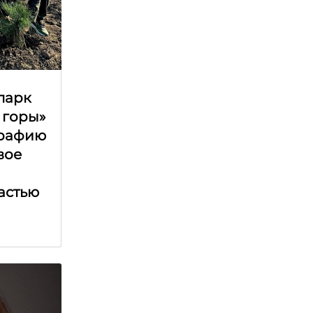
парк
 горы»
графию
вое
астью