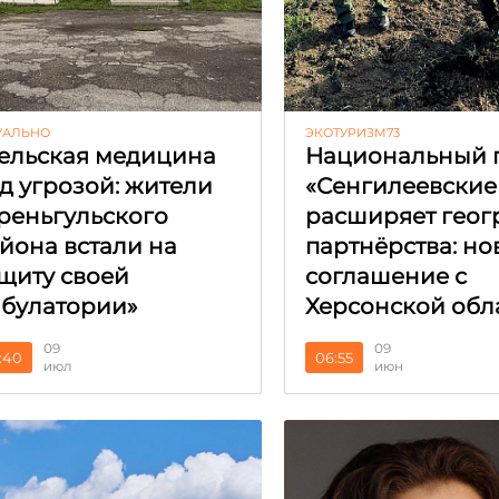
УАЛЬНО
ЭКОТУРИЗМ73
ельская медицина
Национальный 
д угрозой: жители
«Сенгилеевские
реньгульского
расширяет гео
йона встали на
партнёрства: но
щиту своей
соглашение с
булатории»
Херсонской обл
09
09
:40
06:55
июл
июн