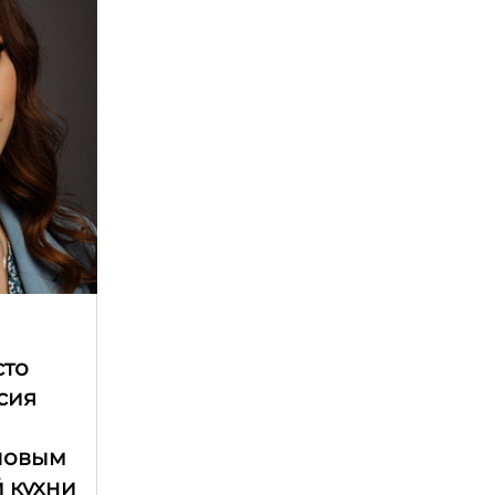
сто
асия
ловым
 кухни