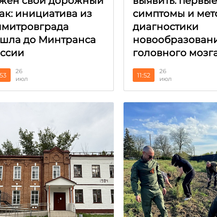
жен свой дорожный
выявить: первы
ак: инициатива из
симптомы и мет
митровграда
диагностики
шла до Минтранса
новообразован
ссии
головного мозг
26
26
:53
11:52
июл
июл