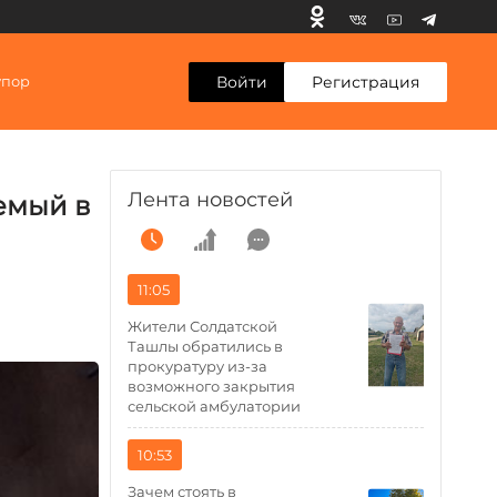
Войти
Регистрация
упор
Лента новостей
емый в
11:05
Жители Солдатской
Ташлы обратились в
прокуратуру из-за
возможного закрытия
сельской амбулатории
10:53
Зачем стоять в