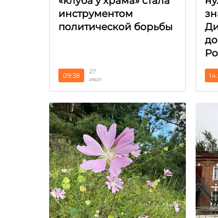
«клуба у храма» стала
ну
инструментом
зн
политической борьбы
Ди
до
Ро
27
09:38
14
июл