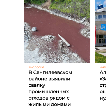
ЭКОЛОГИЯ
ИНТ
В Сенгилеевском
Ал
районе выявили
«З
свалку
ст
промышленных
ош
отходов рядом с
ну
жилыми домами