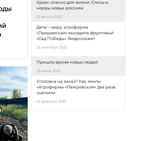
е
Крым: опасно для жизни. Слезы и
оды
нервы новых россиян
15 августа 2022
ий
Дети – миру: агрофирма
«Лаишевская» высадила фруктовый
а
«Сад Победы». Видеосюжет
25 сентября 2022
Пришло время новых людей
28 июня 2023
Уголовка на заказ? Как земли
«Агрофирмы «Лаишевской» два раза
оценили
25 февраля 2023