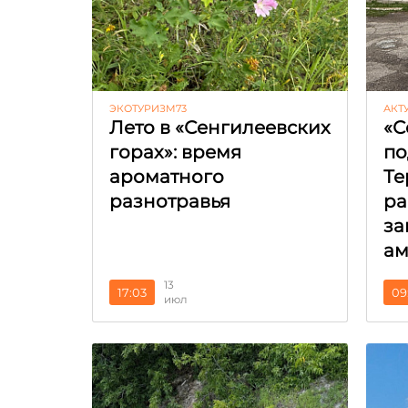
ЭКОТУРИЗМ73
АКТ
Лето в «Сенгилеевских
«С
горах»: время
по
ароматного
Те
разнотравья
ра
за
ам
13
17:03
09
июл