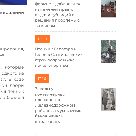
фермеры добиваются
изменения правил
овершении
выдачи субсидий и
решения проблемы с
топливом
12:20
лирования,
Птенчик Белогора и
Гилеи в Сенгилеевских
на.
горах подрос и уже
начал оперяться
, которые
 одного из
12:14
ая. В ходе
ной двери
Завалы у
умышленник
контейнерных
ла более 5
площадок: в
Железнодорожном
районе за мусор мимо
баков начали
штрафовать