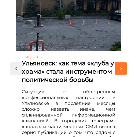
ОБЩЕСТВО
АК
Ульяновск: как тема «клуба у
М
храма» стала инструментом
с
политической борьбы
и
Д
Ситуацию с обострением
М
конфессиональных настроений в
Ульяновске в последние месяцы
А
сложно назвать иначе, чем
о
спланированной информационной
м
кампанией. В городских телеграм-
Д
каналах и части местных СМИ вышла
н
серия публикаций о том, что рядом с