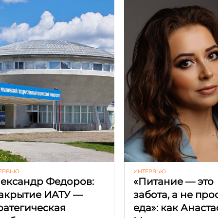
ЕРВЬЮ
ИНТЕРВЬЮ
ександр Федоров:
«Питание — это
акрытие ИАТУ —
забота, а не про
ратегическая
еда»: как Анаст