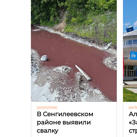
ЭКОЛОГИЯ
ИНТ
В Сенгилеевском
Ал
районе выявили
«З
свалку
ст