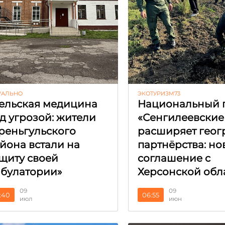
УАЛЬНО
ЭКОТУРИЗМ73
ельская медицина
Национальный 
д угрозой: жители
«Сенгилеевские
реньгульского
расширяет гео
йона встали на
партнёрства: но
щиту своей
соглашение с
булатории»
Херсонской обл
09
09
:40
06:55
июл
июн