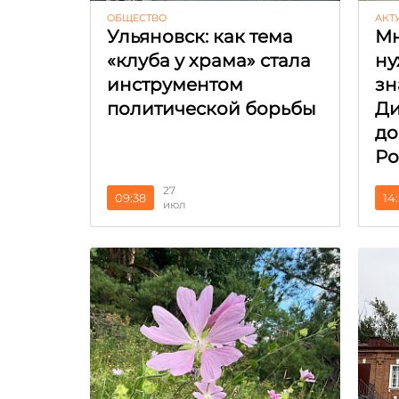
ОБЩЕСТВО
АКТ
Ульяновск: как тема
Мн
«клуба у храма» стала
ну
инструментом
зн
политической борьбы
Ди
до
Ро
27
09:38
14
июл