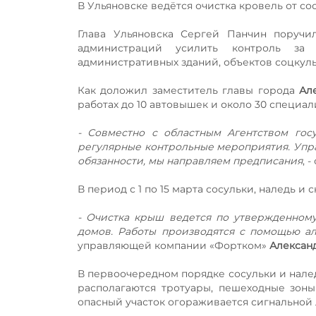
В Ульяновске ведётся очистка кровель от со
Глава Ульяновска Сергей Панчин поручи
администраций усилить контроль за
административных зданий, объектов соцкул
Как доложил заместитель главы города
Ал
работах до 10 автовышек и около 30 специал
- Совместно с областным Агентством го
регулярные контрольные мероприятия. Упр
обязанности, мы направляем предписания
, 
В период с 1 по 15 марта сосульки, наледь 
- Очистка крыш ведется по утвержденному
домов. Работы производятся с помощью а
управляющей компании «Фортком»
Алексан
В первоочередном порядке сосульки и налед
располагаются тротуары, пешеходные зоны
опасный участок огораживается сигнальной