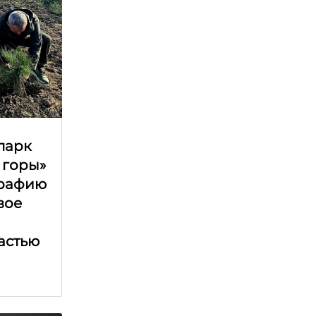
парк
 горы»
графию
вое
астью