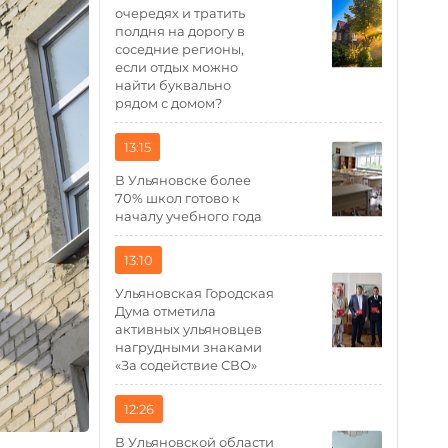
очередях и тратить
полдня на дорогу в
соседние регионы,
если отдых можно
найти буквально
рядом с домом?
13:15
В Ульяновске более
70% школ готово к
началу учебного года
13:10
Ульяновская Городская
Дума отметила
активных ульяновцев
нагрудными знаками
«За содействие СВО»
12:26
В Ульяновской области