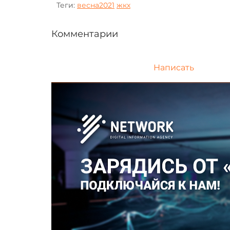
Теги:
весна2021
жкх
Комментарии
Написать