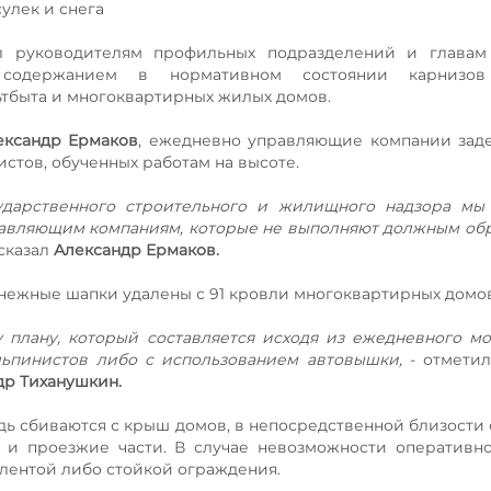
сулек и снега
л руководителям профильных подразделений и главам
 содержанием в нормативном состоянии карнизов 
ьтбыта и многоквартирных жилых домов.
ександр Ермаков
, ежедневно управляющие компании зад
истов, обученных работам на высоте.
сударственного строительного и жилищного надзора мы
авляющим компаниям, которые не выполняют должным об
- сказал
Александр Ермаков.
и снежные шапки удалены с 91 кровли многоквартирных домо
 плану, который составляется исходя из ежедневного м
льпинистов либо с использованием автовышки,
- отметил
др Тиханушкин.
ь сбиваются с крыш домов, в непосредственной близости 
 и проезжие части. В случае невозможности оперативн
 лентой либо стойкой ограждения.