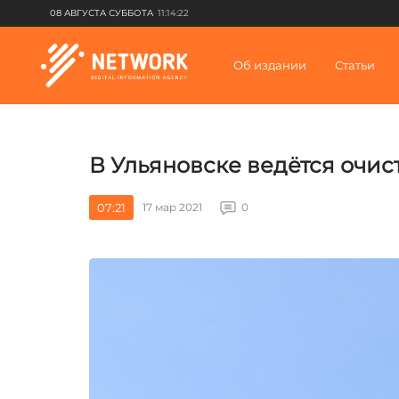
08 АВГУСТА СУББОТА
11:14:22
Об издании
Статьи
В Ульяновске ведётся очист
07:21
17 мар 2021
0