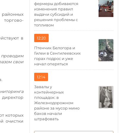
фермеры добиваются
изменения правил
 районных
выдачи субсидий и
решения проблемы с
торгово-
топливом
ействуют в
12:20
Птенчик Белогора и
Гилеи в Сенгилеевских
 проводим
горах подрос и уже
разом свои
начал оперяться
12:14
в.
Завалы у
ониторинга
контейнерных
 директор
площадок: в
Железнодорожном
районе за мусор мимо
баков начали
от которых
штрафовать
ой очистки