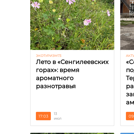
ЭКОТУРИЗМ73
АКТ
Лето в «Сенгилеевских
«С
горах»: время
по
ароматного
Те
разнотравья
ра
за
ам
13
17:03
09
июл