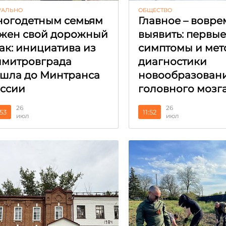
УАЛЬНО
ОБЩЕСТВО
огодетным семьям
Главное – вовре
жен свой дорожный
выявить: первы
ак: инициатива из
симптомы и мет
митровграда
диагностики
шла до Минтранса
новообразован
ссии
головного мозг
26
26
:53
11:52
июл
июл