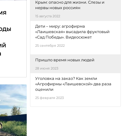
Крым: опасно для жизни. Слезы и
нервы новых россиян
мя
15 августа 2022
е
Дети – миру: агрофирма
оды
«Лаишевская» высадила фруктовый
«Сад Победы». Видеосюжет
ий
25 сентября 2022
а
Пришло время новых людей
28 июня 2023
Уголовка на заказ? Как земли
«Агрофирмы «Лаишевской» два раза
оценили
25 февраля 2023