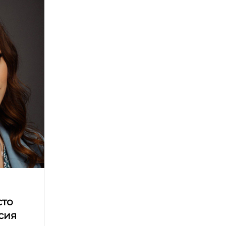
сто
асия