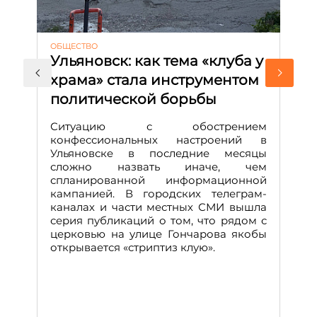
ОБЩЕСТВО
АК
Ульяновск: как тема «клуба у
М
храма» стала инструментом
с
политической борьбы
и
Д
Ситуацию с обострением
М
конфессиональных настроений в
Ульяновске в последние месяцы
А
сложно назвать иначе, чем
о
спланированной информационной
м
кампанией. В городских телеграм-
Д
каналах и части местных СМИ вышла
н
серия публикаций о том, что рядом с
т
церковью на улице Гончарова якобы
о
открывается «стриптиз клую».
н
п
се
за