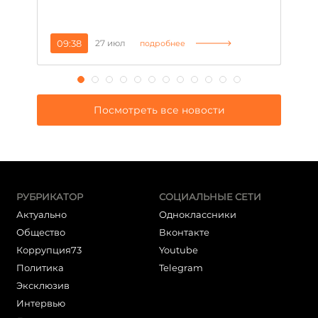
09:38
27 июл
1
подробнее
Посмотреть все новости
РУБРИКАТОР
СОЦИАЛЬНЫЕ СЕТИ
Актуально
Одноклассники
Общество
Вконтакте
Коррупция73
Youtube
Политика
Telegram
Эксклюзив
Интервью