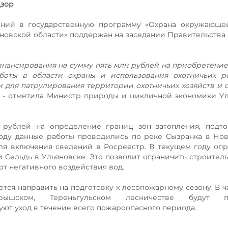
дзор
ений в государственную программу «Охрана окружающе
новской области» поддержан на заседании Правительства 
нансирования на сумму пять млн рублей на приобретение
боты в области охраны и использования охотничьих ре
и для патрулирования территории охотничьих хозяйств и 
, - отметила Министр природы и цикличной экономики У
 рублей на определение границ зон затопления, подто
году данные работы проводились по реке Сызранка в Но
для включения сведений в Росреестр. В текущем году оп
 Сельдь в Ульяновске. Это позволит ограничить строитель
т негативного воздействия вод.
ся направить на подготовку к лесопожарному сезону. В ча
арышском, Тереньгульском лесничестве будут п
ют уход в течение всего пожароопасного периода.