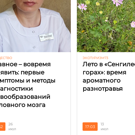
ЕСТВО
ЭКОТУРИЗМ73
авное – вовремя
Лето в «Сенгиле
явить: первые
горах»: время
мптомы и методы
ароматного
агностики
разнотравья
вообразований
ловного мозга
26
13
52
17:03
июл
июл