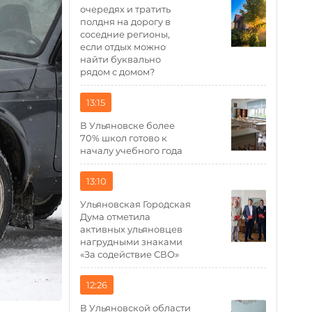
очередях и тратить
полдня на дорогу в
соседние регионы,
если отдых можно
найти буквально
рядом с домом?
13:15
В Ульяновске более
70% школ готово к
началу учебного года
13:10
Ульяновская Городская
Дума отметила
активных ульяновцев
нагрудными знаками
«За содействие СВО»
12:26
В Ульяновской области