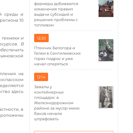
фермеры добиваются
изменения правил
й среды и
выдачи субсидий и
решения проблемы с
региона 10
топливом
 техники и
12:20
сурсов. В
Птенчик Белогора и
обеспечить
Гилеи в Сенгилеевских
льяновской
горах подрос и уже
начал оперяться
пления на
12:14
воспасском
ределяются
Завалы у
ство здесь
контейнерных
площадок: в
Железнодорожном
районе за мусор мимо
стности, в
баков начали
роложены
штрафовать