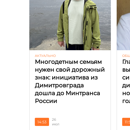
АКТУАЛЬНО
ОБЩ
Многодетным семьям
Гл
нужен свой дорожный
вы
знак: инициатива из
си
Димитровграда
ди
дошла до Минтранса
но
России
го
26
14:53
11:
июл