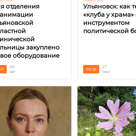
ЕСТВО
ОБЩЕСТВО
я отделения
Ульяновск: как 
еанимации
«клуба у храма»
ьяновской
инструментом
ластной
политической б
инической
льницы закуплено
вое оборудование
27
06
09:38
:57
июл
авг