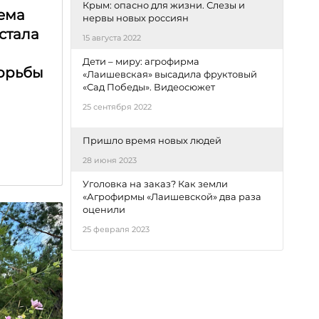
Крым: опасно для жизни. Слезы и
тема
нервы новых россиян
 стала
15 августа 2022
Дети – миру: агрофирма
орьбы
«Лаишевская» высадила фруктовый
«Сад Победы». Видеосюжет
25 сентября 2022
Пришло время новых людей
28 июня 2023
Уголовка на заказ? Как земли
«Агрофирмы «Лаишевской» два раза
оценили
25 февраля 2023