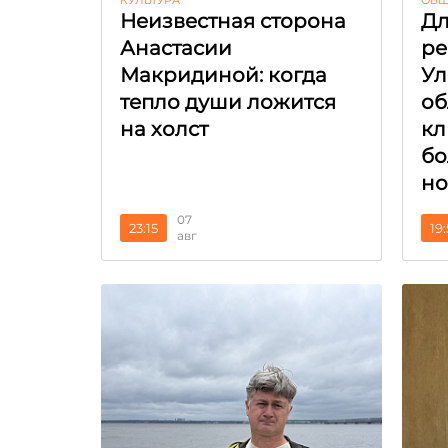
КУЛЬТУРА
ОБЩ
Неизвестная сторона
Дл
Анастасии
р
Макридиной: когда
Ул
тепло души ложится
об
на холст
кл
бо
но
07
23:15
19
авг