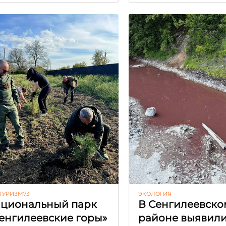
ТУРИЗМ73
ЭКОЛОГИЯ
циональный парк
В Сенгилеевско
енгилеевские горы»
районе выявил