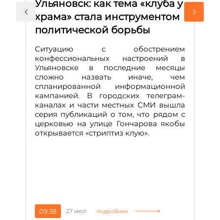
Ульяновск: как тема «клуба у
М
храма» стала инструментом
с
политической борьбы
и
Д
Ситуацию с обострением
М
конфессиональных настроений в
Ульяновске в последние месяцы
А
сложно назвать иначе, чем
о
спланированной информационной
м
кампанией. В городских телеграм-
Д
каналах и части местных СМИ вышла
н
серия публикаций о том, что рядом с
т
церковью на улице Гончарова якобы
о
открывается «стриптиз клую».
н
п
се
за
09:38
27 июл
1
подробнее