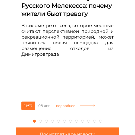
Русского Мелекесса: почему
А
жители бьют тревогу
к
н
В километре от села, которое местные
считают перспективной природной и
В
рекреационной территорией, может
ч
появиться новая площадка для
че
размещения отходов из
Вс
Димитровграда
в
т
за
11:57
08 авг
2
подробнее
Посмотреть все новости