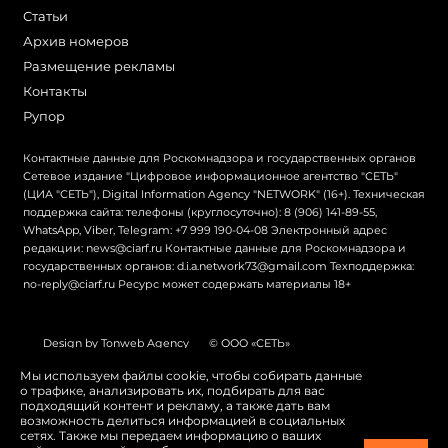
Статьи
Архив номеров
Размещение рекламы
Контакты
Рупор
Контактные данные для Роскомнадзора и государственных органов
Сетевое издание "Цифровое информационное агентство "СЕТЬ"
(ЦИА "СЕТЬ"), Digital Information Agency "NETWORK" (16+). Техническая
поддержка сайта: телефоны (круглосуточно): 8 (906) 141-89-55,
WhatsApp, Viber, Telegram: +7 999 190-04-08 Электронный адрес
редакции: news@ciarf.ru Контактные данные для Роскомнадзора и
государственных органов: d.i.a.network73@gmail.com Техподдержка:
no-reply@ciarf.ru Ресурс может содержать материалы 18+
Design by Tonweb Agency
© ООО «СЕТЬ»
Политика конфиденциальности
Карта сайта
Мы используем файлы cookie, чтобы собирать данные
о трафике, анализировать их, подбирать для вас
Switch to English
подходящий контент и рекламу, а также дать вам
возможность делиться информацией в социальных
сетях. Также мы передаем информацию о ваших