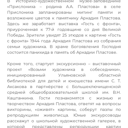
В Историко-художественном музее-заповеднике
«Прислониха – родина А.А. Пластова» в селе
Прислониха запланированы митинг памяти и
возложение цветов к памятнику Аркадия Пластова.
Здесь же заработает выставка «Гость с фронта»,
приуроченная к 77-й годовщине со дня Великой
Победы. Зрители увидят 25 этюдов к картине «Гость
с фронта» 1944 года Аркадия Пластова из собрания
семьи художника. В храме Богоявления Господня
состоится панихида в память об Аркадии Пластове.
Кроме того, стартует экскурсионно – выставочный
проект «Возьми художника в собеседники»,
инициированный Ульяновской областной
библиотекой для детей и юношества имени С. Т.
Аксакова в партнёрстве с Большеключищенской
средней общеобразовательной школой им. В.Н.
Каштанкина. Гости познакомятся с жизнью и
творчеством Аркадия Пластова, ответят на вопросы
викторины, «оживят» картины, соберут пазлы по
репродукциям живописца. Юные экскурсоводы
расскажут о школьной художественной галерее, в
которой представлены репродукции картин