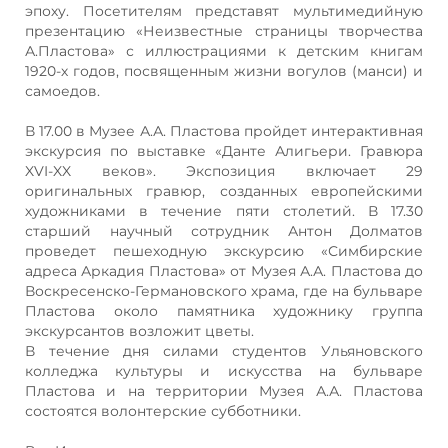
эпоху. Посетителям представят мультимедийную
презентацию «Неизвестные страницы творчества
А.Пластова» с иллюстрациями к детским книгам
1920-х годов, посвященным жизни вогулов (манси) и
самоедов.
В 17.00 в Музее А.А. Пластова пройдет интерактивная
экскурсия по выставке «Данте Алигьери. Гравюра
XVI-XX веков». Экспозиция включает 29
оригинальных гравюр, созданных европейскими
художниками в течение пяти столетий. В 17.30
старший научный сотрудник Антон Долматов
проведет пешеходную экскурсию «Симбирские
адреса Аркадия Пластова» от Музея А.А. Пластова до
Воскресенско-Германовского храма, где на бульваре
Пластова около памятника художнику группа
экскурсантов возложит цветы.
В течение дня силами студентов Ульяновского
колледжа культуры и искусства на бульваре
Пластова и на территории Музея А.А. Пластова
состоятся волонтерские субботники.