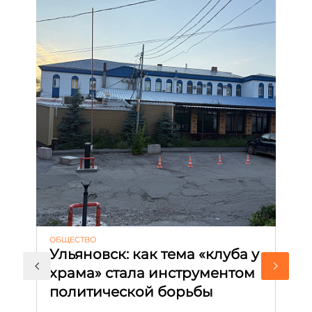
ОБЩЕСТВО
АК
Ульяновск: как тема «клуба у
М
храма» стала инструментом
с
политической борьбы
и
Д