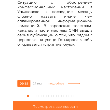
Ситуацию с обострением
М
конфессиональных настроений в
Ульяновске в последние месяцы
А
сложно назвать иначе, чем
о
спланированной информационной
м
кампанией. В городских телеграм-
Д
каналах и части местных СМИ вышла
н
серия публикаций о том, что рядом с
т
церковью на улице Гончарова якобы
о
открывается «стриптиз клую».
н
п
се
за
09:38
27 июл
1
подробнее
Посмотреть все новости