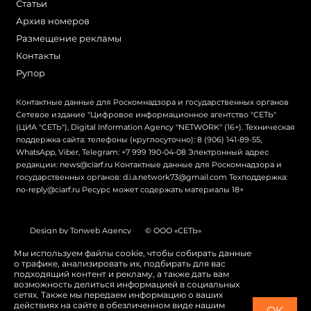
Статьи
Архив номеров
Размещение рекламы
Контакты
Рупор
Контактные данные для Роскомнадзора и государственных органов
Сетевое издание "Цифровое информационное агентство "СЕТЬ"
(ЦИА "СЕТЬ"), Digital Information Agency "NETWORK" (16+). Техническая
поддержка сайта: телефоны (круглосуточно): 8 (906) 141-89-55,
WhatsApp, Viber, Telegram: +7 999 190-04-08 Электронный адрес
редакции: news@ciarf.ru Контактные данные для Роскомнадзора и
государственных органов: d.i.a.network73@gmail.com Техподдержка:
no-reply@ciarf.ru Ресурс может содержать материалы 18+
Design by Tonweb Agency
© ООО «СЕТЬ»
Политика конфиденциальности
Карта сайта
Мы используем файлы cookie, чтобы собирать данные
о трафике, анализировать их, подбирать для вас
Switch to English
подходящий контент и рекламу, а также дать вам
возможность делиться информацией в социальных
сетях. Также мы передаем информацию о ваших
действиях на сайте в обезличенном виде нашим
OK