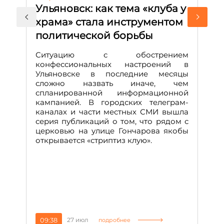
Ульяновск: как тема «клуба у
М
храма» стала инструментом
с
политической борьбы
и
Д
Ситуацию с обострением
М
конфессиональных настроений в
Ульяновске в последние месяцы
А
сложно назвать иначе, чем
о
спланированной информационной
м
кампанией. В городских телеграм-
Д
каналах и части местных СМИ вышла
н
серия публикаций о том, что рядом с
т
церковью на улице Гончарова якобы
о
открывается «стриптиз клую».
н
п
се
за
09:38
27 июл
1
подробнее