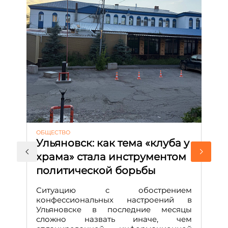
ОБЩЕСТВО
АК
Ульяновск: как тема «клуба у
М
храма» стала инструментом
с
политической борьбы
и
Д
Ситуацию с обострением
М
конфессиональных настроений в
Ульяновске в последние месяцы
А
сложно назвать иначе, чем
о