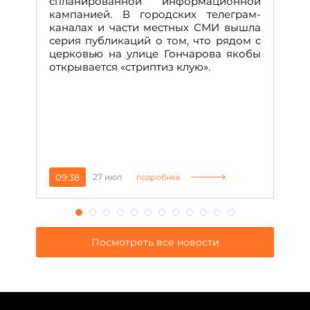
спланированной информационной
м
кампанией. В городских телеграм-
Д
каналах и части местных СМИ вышла
н
серия публикаций о том, что рядом с
т
церковью на улице Гончарова якобы
о
открывается «стриптиз клую».
н
п
се
за
09:38
27 июл
1
подробнее
Посмотреть все новости