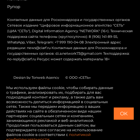
Рупор
Контактные данные для Роскомнадзора и государственных органов
Сетевое издание "Цифровое информационное агентство "СЕТЬ"
(ЦИА "СЕТЬ"), Digital Information Agency "NETWORK" (16+). Техническая
поддержка сайта: телефоны (круглосуточно): 8 (906) 141-89-55,
WhatsApp, Viber, Telegram: +7 999 190-04-08 Электронный адрес
редакции: news@ciarf.ru Контактные данные для Роскомнадзора и
государственных органов: d.i.a.network73@gmail.com Техподдержка:
no-reply@ciarf.ru Ресурс может содержать материалы 18+
Design by Tonweb Agency
© ООО «СЕТЬ»
Политика конфиденциальности
Карта сайта
Мы используем файлы cookie, чтобы собирать данные
о трафике, анализировать их, подбирать для вас
Switch to English
подходящий контент и рекламу, а также дать вам
возможность делиться информацией в социальных
сетях. Также мы передаем информацию о ваших
действиях на сайте в обезличенном виде нашим
OK
партнерам: социальным сетям и компаниям,
занимающимся рекламой и веб-аналитикой.
Продолжая пользоваться данным сайтом, вы
подтверждаете свое согласие на использование
файлов cookie в соответствии с
политикой
конфиденциальности