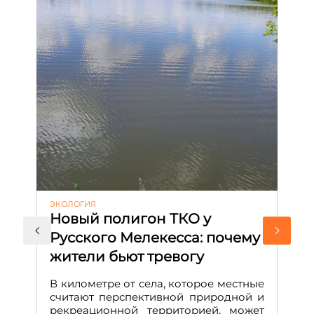
ЭКОЛОГИЯ
КУ
Новый полигон ТКО у
Н
Русского Мелекесса: почему
А
жители бьют тревогу
к
н
В километре от села, которое местные
считают перспективной природной и
В
рекреационной территорией, может