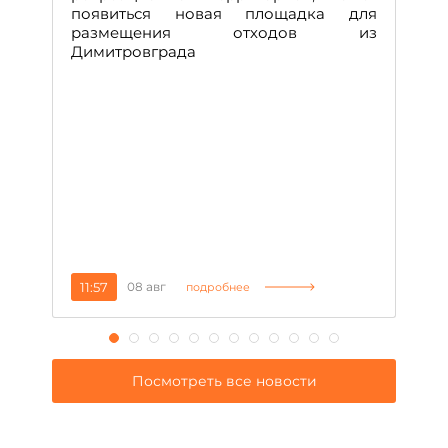
ч
появиться новая площадка для
че
размещения отходов из
Вс
Димитровграда
в
т
за
11:57
08 авг
2
подробнее
Посмотреть все новости