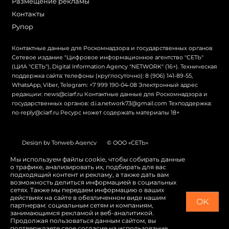
Размещение рекламы
Контакты
Рупор
Контактные данные для Роскомнадзора и государственных органов
Сетевое издание "Цифровое информационное агентство "СЕТЬ"
(ЦИА "СЕТЬ"), Digital Information Agency "NETWORK" (16+). Техническая
поддержка сайта: телефоны (круглосуточно): 8 (906) 141-89-55,
WhatsApp, Viber, Telegram: +7 999 190-04-08 Электронный адрес
редакции: news@ciarf.ru Контактные данные для Роскомнадзора и
государственных органов: d.i.a.network73@gmail.com Техподдержка:
no-reply@ciarf.ru Ресурс может содержать материалы 18+
Design by Tonweb Agency
© ООО «СЕТЬ»
Политика конфиденциальности
Карта сайта
Мы используем файлы cookie, чтобы собирать данные
о трафике, анализировать их, подбирать для вас
Switch to English
подходящий контент и рекламу, а также дать вам
возможность делиться информацией в социальных
сетях. Также мы передаем информацию о ваших
действиях на сайте в обезличенном виде нашим
OK
партнерам: социальным сетям и компаниям,
занимающимся рекламой и веб-аналитикой.
Продолжая пользоваться данным сайтом, вы
подтверждаете свое согласие на использование