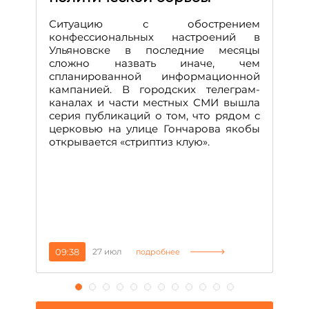
Д
Ситуацию с обострением
М
конфессиональных настроений в
Ульяновске в последние месяцы
А
сложно назвать иначе, чем
о
спланированной информационной
м
кампанией. В городских телеграм-
Д
каналах и части местных СМИ вышла
н
серия публикаций о том, что рядом с
т
церковью на улице Гончарова якобы
о
открывается «стриптиз клую».
н
п
се
за
09:38
27 июл
1
подробнее