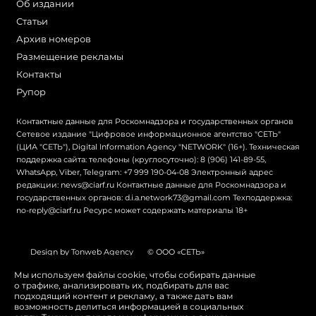
Об издании
Статьи
Архив номеров
Размещение рекламы
Контакты
Рупор
Контактные данные для Роскомнадзора и государственных органов
Сетевое издание "Цифровое информационное агентство "СЕТЬ"
(ЦИА "СЕТЬ"), Digital Information Agency "NETWORK" (16+). Техническая
поддержка сайта: телефоны (круглосуточно): 8 (906) 141-89-55,
WhatsApp, Viber, Telegram: +7 999 190-04-08 Электронный адрес
редакции: news@ciarf.ru Контактные данные для Роскомнадзора и
государственных органов: d.i.a.network73@gmail.com Техподдержка:
no-reply@ciarf.ru Ресурс может содержать материалы 18+
Design by Tonweb Agency
© ООО «СЕТЬ»
Политика конфиденциальности
Карта сайта
Мы используем файлы cookie, чтобы собирать данные
о трафике, анализировать их, подбирать для вас
Switch to English
подходящий контент и рекламу, а также дать вам
возможность делиться информацией в социальных