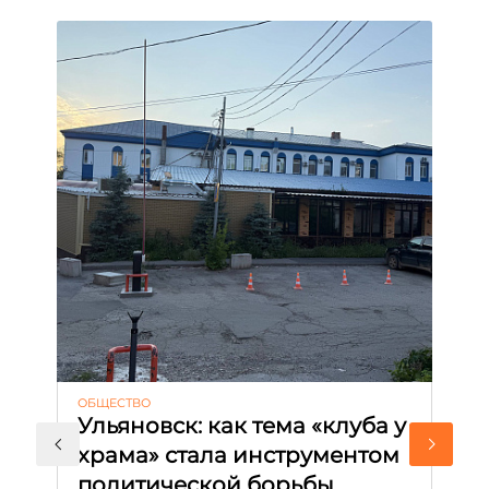
ОБЩЕСТВО
АК
Ульяновск: как тема «клуба у
М
храма» стала инструментом
с
политической борьбы
и