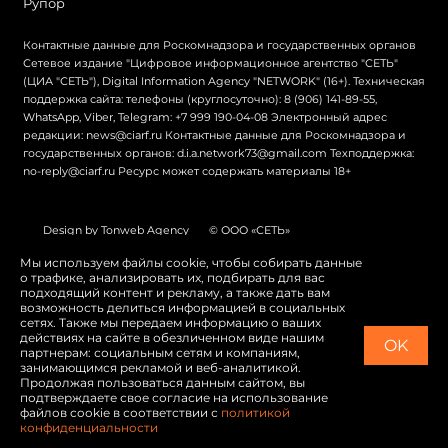
Рупор
Контактные данные для Роскомнадзора и государственных органов
Сетевое издание "Цифровое информационное агентство "СЕТЬ"
(ЦИА "СЕТЬ"), Digital Information Agency "NETWORK" (16+). Техническая
поддержка сайта: телефоны (круглосуточно): 8 (906) 141-89-55,
WhatsApp, Viber, Telegram: +7 999 190-04-08 Электронный адрес
редакции: news@ciarf.ru Контактные данные для Роскомнадзора и
государственных органов: d.i.a.network73@gmail.com Техподдержка:
no-reply@ciarf.ru Ресурс может содержать материалы 18+
Design by Tonweb Agency
© ООО «СЕТЬ»
Политика конфиденциальности
Карта сайта
Мы используем файлы cookie, чтобы собирать данные
о трафике, анализировать их, подбирать для вас
Switch to English
подходящий контент и рекламу, а также дать вам
возможность делиться информацией в социальных
сетях. Также мы передаем информацию о ваших
действиях на сайте в обезличенном виде нашим
OK
партнерам: социальным сетям и компаниям,
занимающимся рекламой и веб-аналитикой.
Продолжая пользоваться данным сайтом, вы
подтверждаете свое согласие на использование
файлов cookie в соответствии с
политикой
конфиденциальности