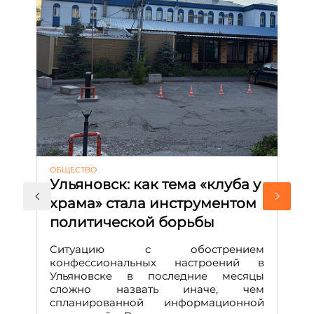
ОБЩЕСТВО
АК
Ульяновск: как тема «клуба у
М
храма» стала инструментом
с
политической борьбы
и
Д
Ситуацию с обострением
М
конфессиональных настроений в
Ульяновске в последние месяцы
А
сложно назвать иначе, чем
о
спланированной информационной
м