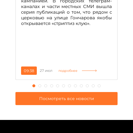
кампанией. В городских телеграм-
Д
каналах и части местных СМИ вышла
н
серия публикаций о том, что рядом с
т
церковью на улице Гончарова якобы
о
открывается «стриптиз клую».
н
п
се
за
09:38
27 июл
1
подробнее
Посмотреть все новости