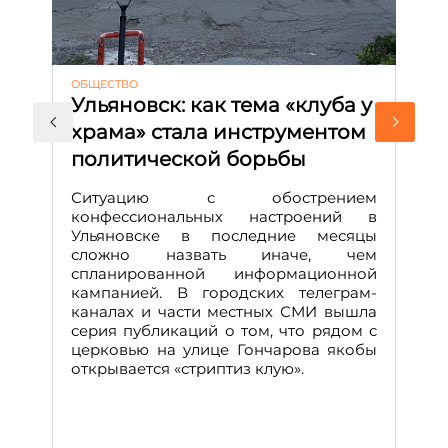
ОБЩЕСТВО
АК
Ульяновск: как тема «клуба у
М
храма» стала инструментом
с
политической борьбы
и
Д
Ситуацию с обострением
М
конфессиональных настроений в
Ульяновске в последние месяцы
А
сложно назвать иначе, чем
о
спланированной информационной
м
кампанией. В городских телеграм-
Д
каналах и части местных СМИ вышла
н
серия публикаций о том, что рядом с
т
церковью на улице Гончарова якобы
о
открывается «стриптиз клую».
н
п
се
за