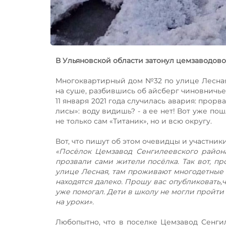
В Ульяновской области затонул цемзаводово
Многоквартирный дом №32 по улице Лесная 
на суше, разбившись об айсберг чиновничь
11 января 2021 года случилась авария: прор
лисы»: воду видишь? - а ее нет! Вот уже по
не только сам «Титаник», но и всю округу.
Вот, что пишут об этом очевидцы и участник
«Посёлок Цемзавод Сенгилеевского района
прозвали сами жители посёлка. Так вот, пр
улице Лесная, там проживают многодетные с
находятся далеко. Прошу вас опубликовать,
уже помогал.
Дети в школу не могли пройти 
на уроки».
Любопытно, что в поселке Цемзавод Сенги