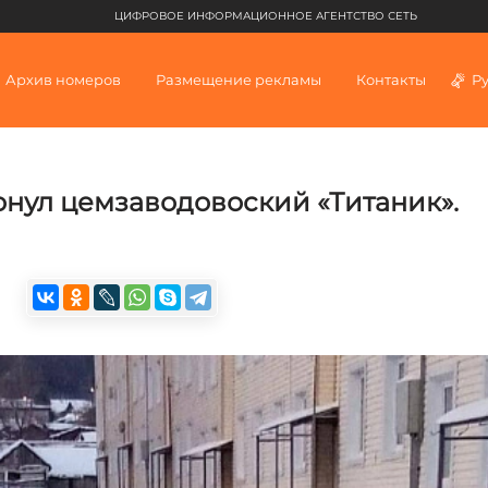
ЦИФРОВОЕ ИНФОРМАЦИОННОЕ АГЕНТСТВО СЕТЬ
Архив номеров
Размещение рекламы
Контакты
Р
онул цемзаводовоский «Титаник».