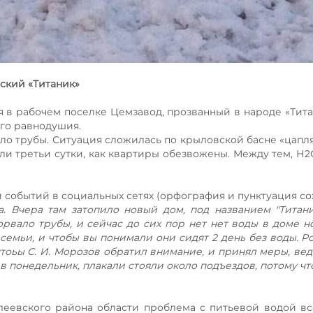
ский «Титаник»
в рабочем поселке Цемзавод, прозванный в народе «Тита
его равнодушия.
вало трубы. Ситуация сложилась по крыловской басне «цапля
шли третьи сутки, как квартиры обезвожены. Между тем, Н2
и событий в социальных сетях (орфография и пунктуация со
. Вчера там затопило новый дом, под названием "Титани
орвало трубы, и сейчас до сих пор нет нет воды в доме н
емьи, и чтобы вы понимали они сидят 2 день без воды. Р
чтоьы С. И. Морозов обратил внимание, и принял меры, вед
в понедельник, плакали стояли около подъездов, потому чт
леевского района области проблема с питьевой водой вс