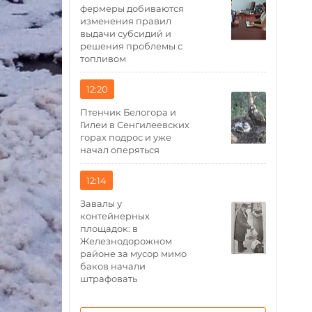
фермеры добиваются
изменения правил
выдачи субсидий и
решения проблемы с
топливом
12:20
Птенчик Белогора и
Гилеи в Сенгилеевских
горах подрос и уже
начал оперяться
12:14
Завалы у
контейнерных
площадок: в
Железнодорожном
районе за мусор мимо
баков начали
штрафовать