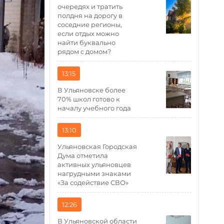
очередях и тратить
полдня на дорогу в
соседние регионы,
если отдых можно
найти буквально
рядом с домом?
13:15
В Ульяновске более
70% школ готово к
началу учебного года
13:10
Ульяновская Городская
Дума отметила
активных ульяновцев
нагрудными знаками
«За содействие СВО»
12:26
В Ульяновской области