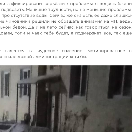
 были зафиксированы серьёзные проблемы с водоснабжен
о подвозить. Меньшие трудности, но не меньшие проблемы
про отсутствие воды. Сейчас же она есть, ее даже слишком
ине чиновники решили не обращать внимания на ЧП, ведь 
ой бедой. Да и не лето сейчас, как говориться, не сезон,
рами, топи и чаек тебе будет, а подмерзнет все, так ещ
надеется на чудесное спасение, мотивированное 
сенгилеевской администрации хотя бы.