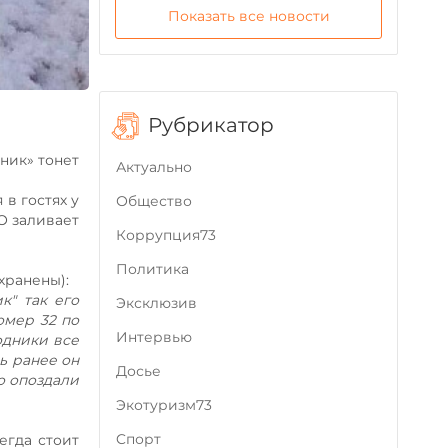
Показать все новости
Рубрикатор
ник» тонет
Актуально
 в гостях у
Общество
О заливает
Коррупция73
Политика
хранены):
к" так его
Эксклюзив
омер 32 по
Интервью
одники все
ь ранее он
Досье
о опоздали
Экотуризм73
Cпорт
егда стоит