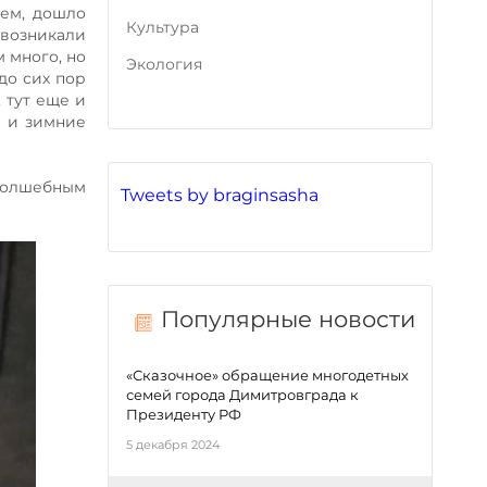
ием, дошло
Культура
 возникали
 много, но
Экология
до сих пор
 тут еще и
е и зимние
волшебным
Tweets by braginsasha
Популярные новости
«Сказочное» обращение многодетных
семей города Димитровграда к
Президенту РФ
5 декабря 2024