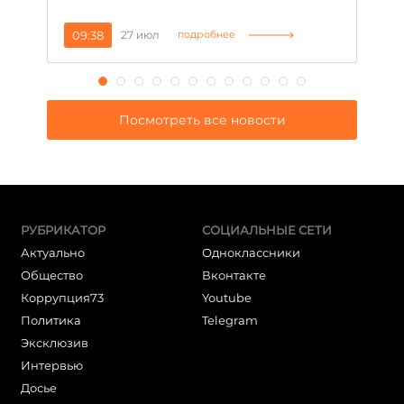
09:38
27 июл
1
подробнее
Посмотреть все новости
РУБРИКАТОР
СОЦИАЛЬНЫЕ СЕТИ
Актуально
Одноклассники
Общество
Вконтакте
Коррупция73
Youtube
Политика
Telegram
Эксклюзив
Интервью
Досье