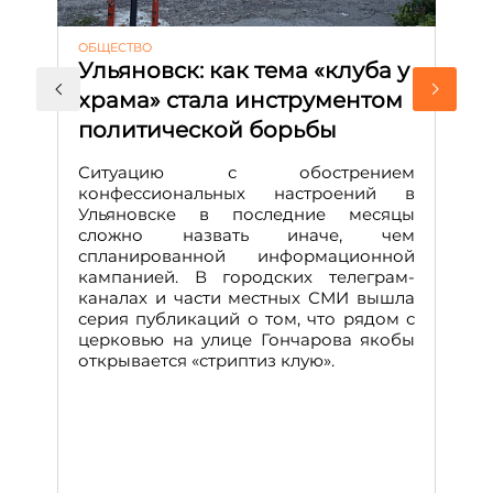
ОБЩЕСТВО
АК
Ульяновск: как тема «клуба у
М
храма» стала инструментом
с
политической борьбы
и
Д
Ситуацию с обострением
М
конфессиональных настроений в
Ульяновске в последние месяцы
А
сложно назвать иначе, чем
о
спланированной информационной
м
кампанией. В городских телеграм-
Д
каналах и части местных СМИ вышла
н
серия публикаций о том, что рядом с
т
церковью на улице Гончарова якобы
о
открывается «стриптиз клую».
н
п
се
за