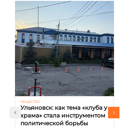
ОБЩЕСТВО
АК
Ульяновск: как тема «клуба у
М
храма» стала инструментом
с
политической борьбы
и