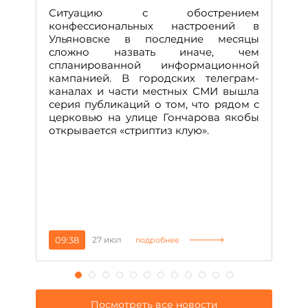
Д
Ситуацию с обострением
М
конфессиональных настроений в
Ульяновске в последние месяцы
А
сложно назвать иначе, чем
о
спланированной информационной
м
кампанией. В городских телеграм-
Д
каналах и части местных СМИ вышла
н
серия публикаций о том, что рядом с
т
церковью на улице Гончарова якобы
о
открывается «стриптиз клую».
н
п
се
за
09:38
27 июл
1
подробнее
Посмотреть все новости