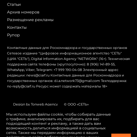
Статьи
Архив номеров
Размещение рекламы
Контакты
Рупор
Контактные данные для Роскомнадзора и государственных органов
Сетевое издание "Цифровое информационное агентство "СЕТЬ"
(ЦИА "СЕТЬ"), Digital Information Agency "NETWORK" (16+). Техническая
поддержка сайта: телефоны (круглосуточно): 8 (906) 141-89-55,
WhatsApp, Viber, Telegram: +7 999 190-04-08 Электронный адрес
редакции: news@ciarf.ru Контактные данные для Роскомнадзора и
государственных органов: d.i.a.network73@gmail.com Техподдержка:
no-reply@ciarf.ru Ресурс может содержать материалы 18+
Design by Tonweb Agency
© ООО «СЕТЬ»
Политика конфиденциальности
Карта сайта
Мы используем файлы cookie, чтобы собирать данные
о трафике, анализировать их, подбирать для вас
Switch to English
подходящий контент и рекламу, а также дать вам
возможность делиться информацией в социальных
сетях. Также мы передаем информацию о ваших