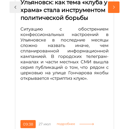
Ульяновск: как тема «клуба у
М
храма» стала инструментом
с
политической борьбы
и
Д
Ситуацию с обострением
М
конфессиональных настроений в
Ульяновске в последние месяцы
А
сложно назвать иначе, чем
о
спланированной информационной
м
кампанией. В городских телеграм-
Д
каналах и части местных СМИ вышла
н
серия публикаций о том, что рядом с
т
церковью на улице Гончарова якобы
о
открывается «стриптиз клую».
н
п
се
за
09:38
27 июл
1
подробнее