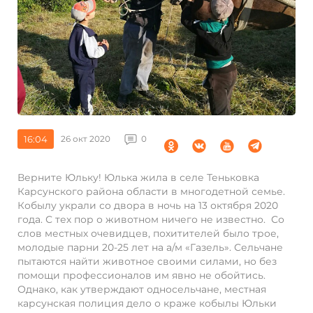
16:04
26 окт 2020
0
Верните Юльку! Юлька жила в селе Теньковка
Карсунского района области в многодетной семье.
Кобылу украли со двора в ночь на 13 октября 2020
года. С тех пор о животном ничего не известно. Со
слов местных очевидцев, похитителей было трое,
молодые парни 20-25 лет на а/м «Газель». Сельчане
пытаются найти животное своими силами, но без
помощи профессионалов им явно не обойтись.
Однако, как утверждают односельчане, местная
карсунская полиция дело о краже кобылы Юльки