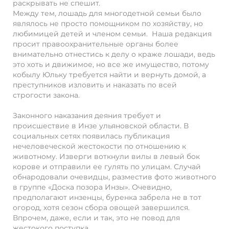
раскрывать не спешит.
Между тем, лошадь для многодетной семьи было
являлось не просто помощником по хозяйству, но
любимицей детей и членом семьи. Наша редакция
просит правоохранительные органы более
внимательно отнестись к делу о краже лошади, ведь
это хоть и движимое, но все же имущество, потому
кобылу Юльку требуется найти и вернуть домой, а
преступников изловить и наказать по всей
строгости закона.
Законного наказания деяния требует и
происшествие в Инзе ульяновской области. В
социальных сетях появилась публикация
нечеловеческой жестокости по отношению к
животному. Изверги воткнули вилы в левый бок
корове и отправили ее гулять по улицам. Случай
обнародовали очевидцы, разместив фото животного
в группе «Доска позора Инзы». Очевидно,
предполагают инзенцы, буренка забрела не в тот
огород, хотя сезон сбора овощей завершился.
Впрочем, даже, если и так, это не повод для
жестокого поступка.