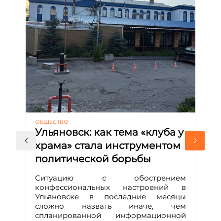
ОБЩЕСТВО
АК
Ульяновск: как тема «клуба у
М
храма» стала инструментом
с
политической борьбы
и
Д
Ситуацию с обострением
М
конфессиональных настроений в
Ульяновске в последние месяцы
А
сложно назвать иначе, чем
о
спланированной информационной