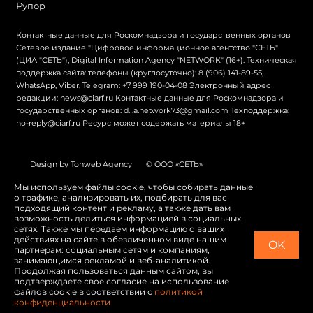
Рупор
Контактные данные для Роскомнадзора и государственных органов
Сетевое издание "Цифровое информационное агентство "СЕТЬ"
(ЦИА "СЕТЬ"), Digital Information Agency "NETWORK" (16+). Техническая
поддержка сайта: телефоны (круглосуточно): 8 (906) 141-89-55,
WhatsApp, Viber, Telegram: +7 999 190-04-08 Электронный адрес
редакции: news@ciarf.ru Контактные данные для Роскомнадзора и
государственных органов: d.i.a.network73@gmail.com Техподдержка:
no-reply@ciarf.ru Ресурс может содержать материалы 18+
Design by Tonweb Agency
© ООО «СЕТЬ»
Политика конфиденциальности
Карта сайта
Мы используем файлы cookie, чтобы собирать данные
о трафике, анализировать их, подбирать для вас
Switch to English
подходящий контент и рекламу, а также дать вам
возможность делиться информацией в социальных
сетях. Также мы передаем информацию о ваших
действиях на сайте в обезличенном виде нашим
OK
партнерам: социальным сетям и компаниям,
занимающимся рекламой и веб-аналитикой.
Продолжая пользоваться данным сайтом, вы
подтверждаете свое согласие на использование
файлов cookie в соответствии с
политикой
конфиденциальности