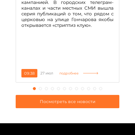
м
кампанией. В городских телеграм-
Д
каналах и части местных СМИ вышла
н
серия публикаций о том, что рядом с
т
церковью на улице Гончарова якобы
о
открывается «стриптиз клую».
н
п
се
за
09:38
27 июл
1
подробнее
Посмотреть все новости