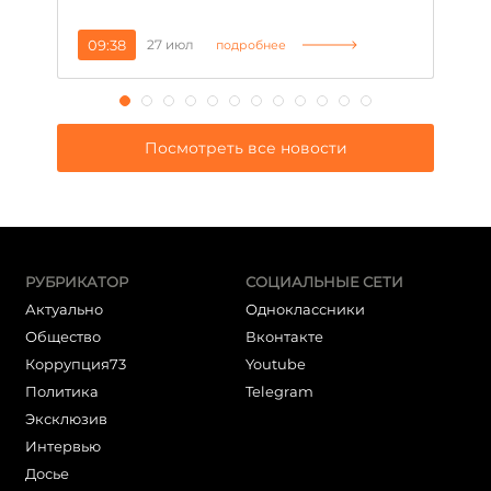
09:38
27 июл
1
подробнее
Посмотреть все новости
РУБРИКАТОР
СОЦИАЛЬНЫЕ СЕТИ
Актуально
Одноклассники
Общество
Вконтакте
Коррупция73
Youtube
Политика
Telegram
Эксклюзив
Интервью
Досье