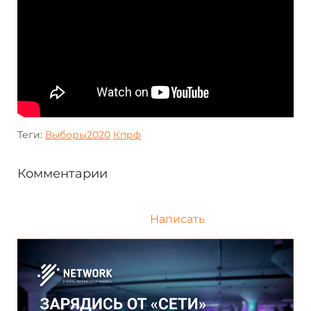
Теги:
Выборы2020
Кпрф
Комментарии
Написать