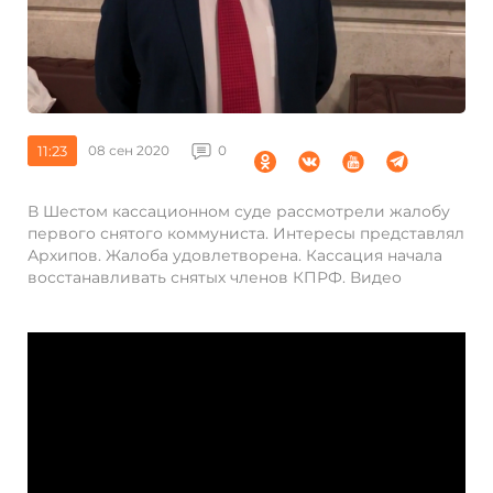
11:23
08 сен 2020
0
В Шестом кассационном суде рассмотрели жалобу
первого снятого коммуниста. Интересы представлял
Архипов. Жалоба удовлетворена. Кассация начала
восстанавливать снятых членов КПРФ. Видео