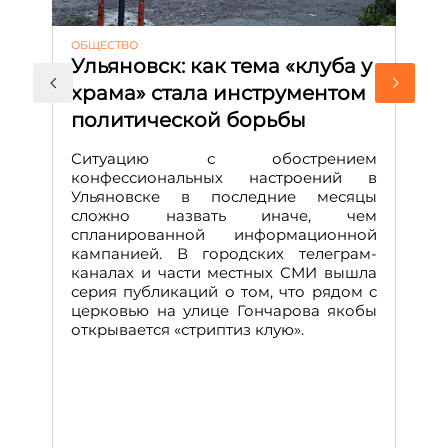
ОБЩЕСТВО
АК
Ульяновск: как тема «клуба у
М
храма» стала инструментом
с
политической борьбы
и
Д
Ситуацию с обострением
М
конфессиональных настроений в
Ульяновске в последние месяцы
А
сложно назвать иначе, чем
о
спланированной информационной
м
кампанией. В городских телеграм-
Д
каналах и части местных СМИ вышла
н
серия публикаций о том, что рядом с
т
церковью на улице Гончарова якобы
о
открывается «стриптиз клую».
н
п
се
за