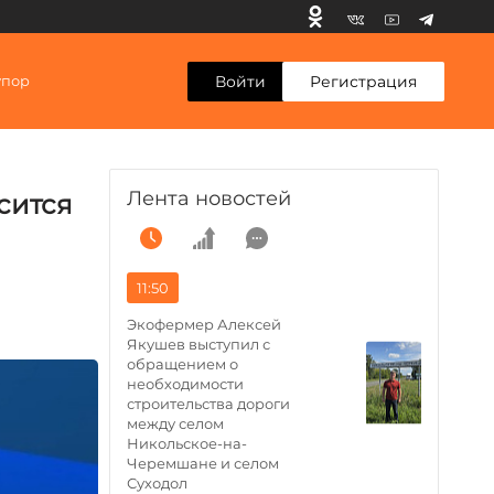
Войти
Регистрация
упор
Лента новостей
сится
11:50
Экофермер Алексей
Якушев выступил с
обращением о
необходимости
строительства дороги
между селом
Никольское-на-
Черемшане и селом
Суходол