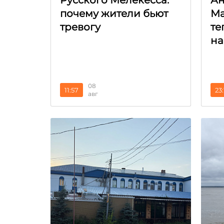
Русского Мелекесса:
Ан
почему жители бьют
Ма
тревогу
те
на
08
11:57
23:
авг