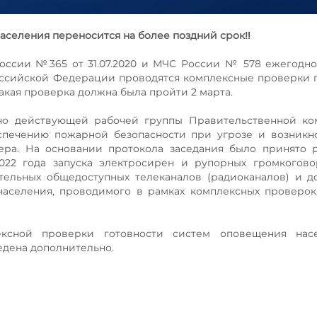
селения переносится на более поздний срок‼
оссии №365 от 31.07.2020 и МЧС России № 578 ежегодн
Российской Федерации проводятся комплексные проверки 
акая проверка должна была пройти 2 марта.
нно действующей рабочей группы Правительственной ко
печению пожарной безопасности при угрозе и возникн
ера. На основании протокола заседания было принято 
022 года запуска электросирен и рупорных громкогово
ельных общедоступных телеканалов (радиоканалов) и д
аселения, проводимого в рамках комплексных проверок
ксной проверки готовности систем оповещения нас
едена дополнительно.