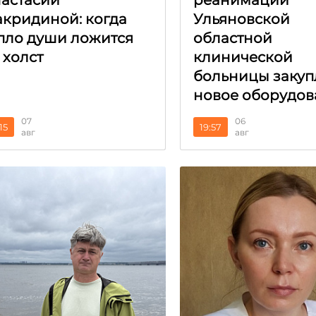
астасии
реанимации
кридиной: когда
Ульяновской
пло души ложится
областной
 холст
клинической
больницы закуп
новое оборудов
07
06
15
19:57
авг
авг