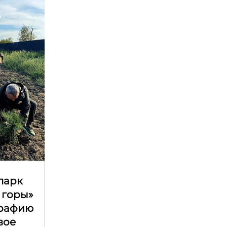
парк
 горы»
графию
вое