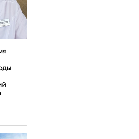
мя
е
оды
ий
а