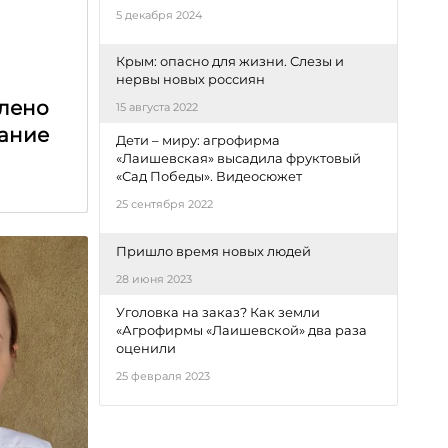
5 декабря 2024
Крым: опасно для жизни. Слезы и
нервы новых россиян
лено
15 августа 2022
ание
Дети – миру: агрофирма
«Лаишевская» высадила фруктовый
«Сад Победы». Видеосюжет
25 сентября 2022
Пришло время новых людей
28 июня 2023
Уголовка на заказ? Как земли
«Агрофирмы «Лаишевской» два раза
оценили
25 февраля 2023