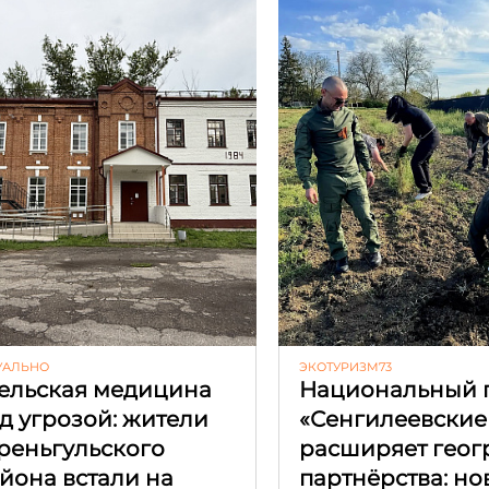
УАЛЬНО
ЭКОТУРИЗМ73
ельская медицина
Национальный 
д угрозой: жители
«Сенгилеевские
реньгульского
расширяет гео
йона встали на
партнёрства: но