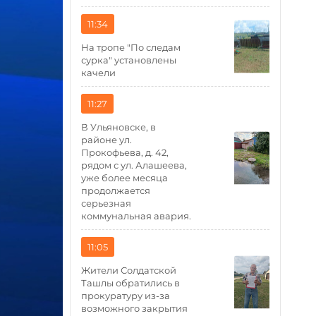
11:34
На тропе "По следам
сурка" установлены
качели
11:27
В Ульяновске, в
районе ул.
Прокофьева, д. 42,
рядом с ул. Алашеева,
уже более месяца
продолжается
серьезная
коммунальная авария.
11:05
Жители Солдатской
Ташлы обратились в
прокуратуру из-за
возможного закрытия