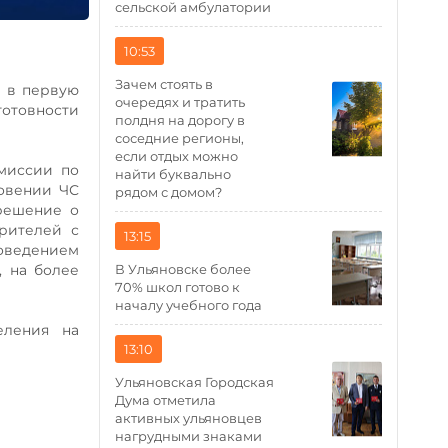
сельской амбулатории
10:53
Зачем стоять в
о в первую
очередях и тратить
готовности
полдня на дорогу в
соседние регионы,
если отдых можно
миссии по
найти буквально
овении ЧС
рядом с домом?
решение о
рителей с
13:15
оведением
, на более
В Ульяновске более
70% школ готово к
началу учебного года
еления на
13:10
Ульяновская Городская
Дума отметила
активных ульяновцев
нагрудными знаками