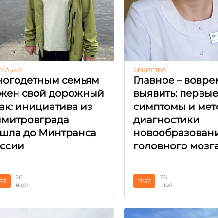
УАЛЬНО
ОБЩЕСТВО
огодетным семьям
Главное – вовре
жен свой дорожный
выявить: первы
ак: инициатива из
симптомы и мет
митровграда
диагностики
шла до Минтранса
новообразован
ссии
головного мозг
26
26
:53
11:52
июл
июл