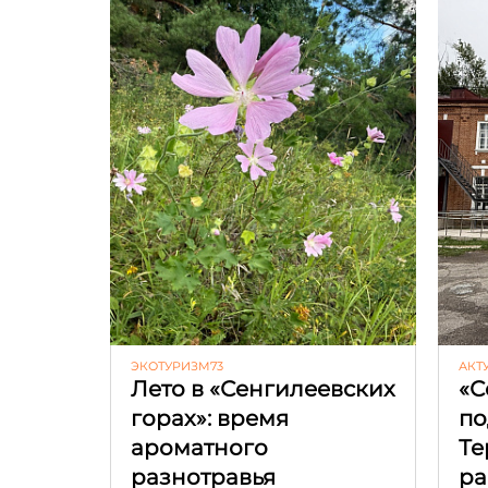
ЭКОТУРИЗМ73
АКТ
Лето в «Сенгилеевских
«С
горах»: время
по
ароматного
Те
разнотравья
ра