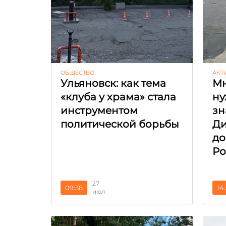
ОБЩЕСТВО
АКТ
Ульяновск: как тема
Мн
«клуба у храма» стала
ну
инструментом
зн
политической борьбы
Ди
до
Ро
27
09:38
14
июл