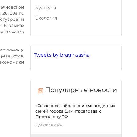
льяновской
Культура
28, 28а по
Экология
отуаров и
. В рамках
же высадка
ает помощь
Tweets by braginsasha
иалистов,
 экономики
Популярные новости
«Сказочное» обращение многодетных
семей города Димитровграда к
Президенту РФ
5 декабря 2024