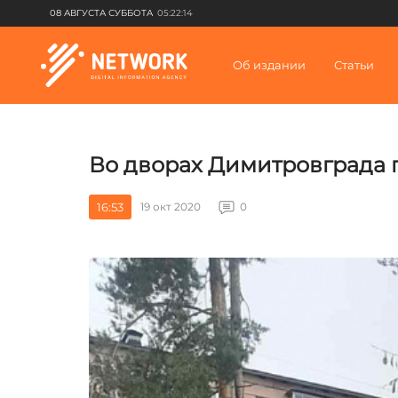
08 АВГУСТА СУББОТА
05:22:14
Об издании
Статьи
Во дворах Димитровграда 
16:53
19 окт 2020
0