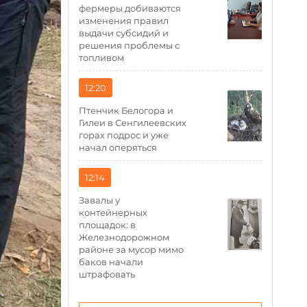
фермеры добиваются
изменения правил
выдачи субсидий и
решения проблемы с
топливом
12:20
Птенчик Белогора и
Гилеи в Сенгилеевских
горах подрос и уже
начал оперяться
12:14
Завалы у
контейнерных
площадок: в
Железнодорожном
районе за мусор мимо
баков начали
штрафовать