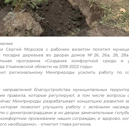
енение
сти Сергей Морозов с рабочим визитом посетил муници
 посадке деревьев во дворах домов №26, 26а, 28, 28а
пальная программа «Создание комфортной среды и 
а Ульяновской области на 2018-2022 годы».
чил региональному Минприроды усилить работу по о
 направлений благоустройства муниципальных территор
е правила, которые регулируют, в том числе вопросы 
ейчас Минприроды разрабатывает концепцию развития з
 которая позволит улучшить работу с зелёными насажд
и с димитровградцами в их дворах замечательные голубы
 комфортное проживание наших сограждан, и здорово, ко
того необходимо»
, - отметил глава региона.