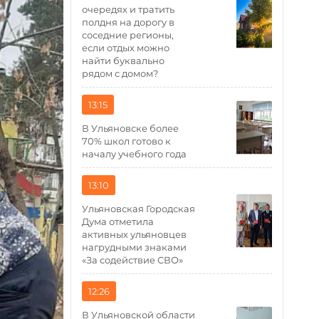
очередях и тратить
полдня на дорогу в
соседние регионы,
если отдых можно
найти буквально
рядом с домом?
13:15
В Ульяновске более
70% школ готово к
началу учебного года
13:10
Ульяновская Городская
Дума отметила
активных ульяновцев
нагрудными знаками
«За содействие СВО»
12:26
В Ульяновской области