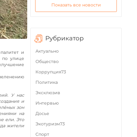
Показать все новости
Рубрикатор
Актуально
палитет и
 по улице
Общество
улучшение
Коррупция73
зеленению
Политика
Эксклюзив
ий. У нас
создания и
Интервью
елёных зон
ениями на
Досье
е ели. Это
Экотуризм73
гда жители
Cпорт