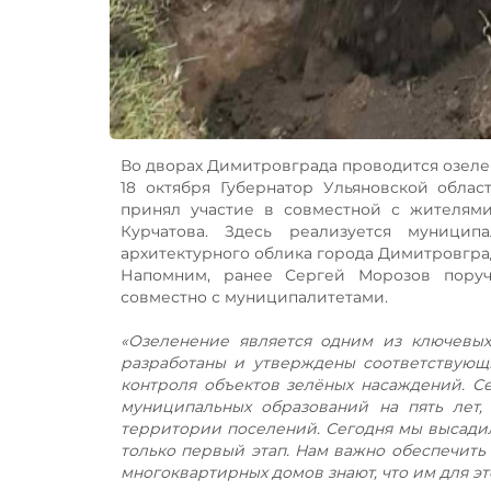
Во дворах Димитровграда проводится озел
18 октября Губернатор Ульяновской обла
принял участие в совместной с жителями
Курчатова. Здесь реализуется муници
архитектурного облика города Димитровград
Напомним, ранее Сергей Морозов пору
совместно с муниципалитетами.
«Озеленение является одним из ключевых
разработаны и утверждены соответствующи
контроля объектов зелёных насаждений. С
муниципальных образований на пять лет,
территории поселений. Сегодня мы высадил
только первый этап. Нам важно обеспечить
многоквартирных домов знают, что им для э