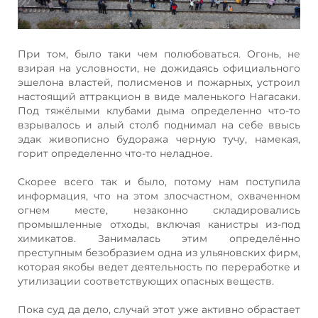
При том, было таки чем полюбоваться. Огонь, не
взирая на условности, не дожидаясь официального
эшелона властей, полисменов и пожарных, устроил
настоящий аттракцион в виде маленького Нагасаки.
Под тяжёлыми клубами дыма определенно что-то
взрывалось и алый столб поднимал на себе ввысь
эдак живописно будоража черную тучу, намекая,
горит определенно что-то неладное.
Скорее всего так и было, потому нам поступила
информация, что на этом злосчастном, охваченном
огнем месте, незаконно складировались
промышленные отходы, включая канистры из-под
химикатов. Занималась этим определённо
преступным безобразием одна из ульяновских фирм,
которая якобы ведет деятельность по переработке и
утилизации соответствующих опасных веществ.
Пока суд да дело, случай этот уже активно обрастает