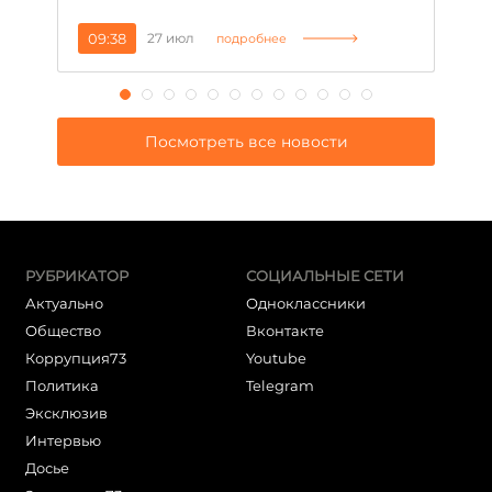
09:38
27 июл
1
подробнее
Посмотреть все новости
РУБРИКАТОР
СОЦИАЛЬНЫЕ СЕТИ
Актуально
Одноклассники
Общество
Вконтакте
Коррупция73
Youtube
Политика
Telegram
Эксклюзив
Интервью
Досье