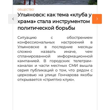
ОБЩЕСТВО
АК
Ульяновск: как тема «клуба у
М
храма» стала инструментом
с
политической борьбы
и
Д
Ситуацию с обострением
М
конфессиональных настроений в
Ульяновске в последние месяцы
А
сложно назвать иначе, чем
о
спланированной информационной
м
кампанией. В городских телеграм-
Д
каналах и части местных СМИ вышла
н
серия публикаций о том, что рядом с
т
церковью на улице Гончарова якобы
о
открывается «стриптиз клую».
н
п
се
за