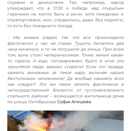
слухами и домыслами. Так, например, народ
утверждает, что в 17:20 о победе над открытым
горением не могло быть и речи, хотя пожарные и
отрапортовали, мол, справились, даже без подмоги,
то есть без пожарного поезда.
- Мы живем рядом, так что все происходило
фактически у нас на глазах. Тушить пытались два
часа минимум, и то не потушили до конца. При всем
том, вонь стоит непереносимая. Точно химия какая-
то горела. А еще, поговаривают, будто в огне это
треклятом люди заживо сгорели! Если это правда,
казнить виновных за такое надо, включая наших
бестолковых чиновников! Да вообще наказать всех
как следует! Это же такое затеять фактически в
непосредственной близости от густонаселенного
спального района!
– возмущается жительница дома
по улице Октябрьская
Софья Агишева.