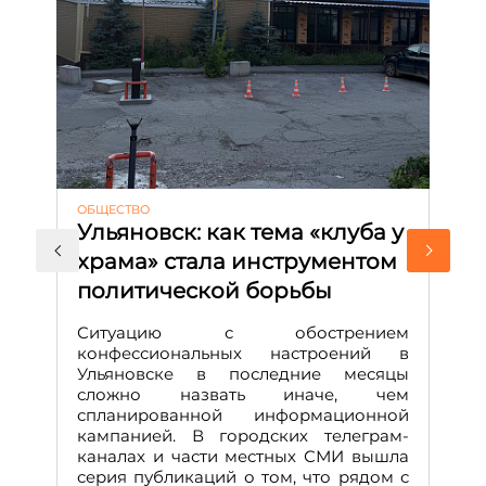
ОБЩЕСТВО
АК
Ульяновск: как тема «клуба у
М
храма» стала инструментом
с
политической борьбы
и
Д
Ситуацию с обострением
М
конфессиональных настроений в
Ульяновске в последние месяцы
А
сложно назвать иначе, чем
о
спланированной информационной
м
кампанией. В городских телеграм-
Д
каналах и части местных СМИ вышла
н
серия публикаций о том, что рядом с