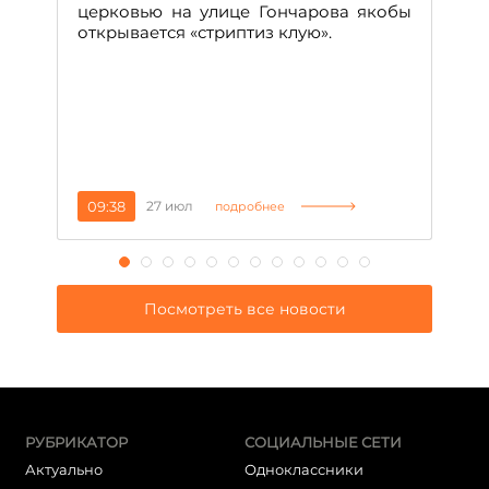
т
церковью на улице Гончарова якобы
о
открывается «стриптиз клую».
н
п
се
за
09:38
27 июл
1
подробнее
Посмотреть все новости
РУБРИКАТОР
СОЦИАЛЬНЫЕ СЕТИ
Актуально
Одноклассники