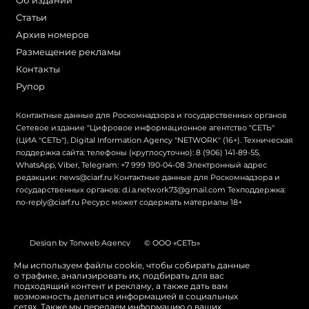
Об издании
Статьи
Архив номеров
Размещение рекламы
Контакты
Рупор
Контактные данные для Роскомнадзора и государственных органов
Сетевое издание "Цифровое информационное агентство "СЕТЬ"
(ЦИА "СЕТЬ"), Digital Information Agency "NETWORK" (16+). Техническая
поддержка сайта: телефоны (круглосуточно): 8 (906) 141-89-55,
WhatsApp, Viber, Telegram: +7 999 190-04-08 Электронный адрес
редакции: news@ciarf.ru Контактные данные для Роскомнадзора и
государственных органов: d.i.a.network73@gmail.com Техподдержка:
no-reply@ciarf.ru Ресурс может содержать материалы 18+
Design by Tonweb Agency
© ООО «СЕТЬ»
Политика конфиденциальности
Карта сайта
Мы используем файлы cookie, чтобы собирать данные
о трафике, анализировать их, подбирать для вас
Switch to English
подходящий контент и рекламу, а также дать вам
возможность делиться информацией в социальных
сетях. Также мы передаем информацию о ваших