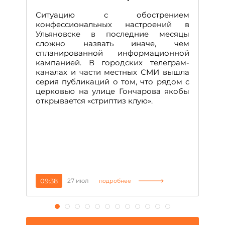
Д
Ситуацию с обострением
М
конфессиональных настроений в
Ульяновске в последние месяцы
А
сложно назвать иначе, чем
о
спланированной информационной
м
кампанией. В городских телеграм-
Д
каналах и части местных СМИ вышла
н
серия публикаций о том, что рядом с
т
церковью на улице Гончарова якобы
о
открывается «стриптиз клую».
н
п
се
за
09:38
27 июл
1
подробнее