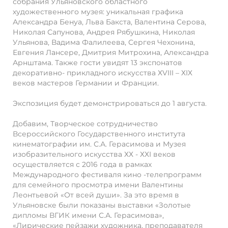
собрания Ульяновского областного
художественного музея: уникальная графика
Александра Бенуа, Льва Бакста, Валентина Серова,
Николая Сапунова, Андрея Рябушкина, Николая
Ульянова, Вадима Фалилеева, Сергея Чехонина,
Евгения Лансере, Дмитрия Митрохина, Александра
Арнштама. Также гости увидят 13 экспонатов
декоративно- прикладного искусства ХVIII – ХIХ
веков мастеров Германии и Франции.
Экспозиция будет демонстрироваться до 1 августа.
Добавим, Творческое сотрудничество
Всероссийского Государственного института
кинематографии им. С.А. Герасимова и Музея
изобразительного искусства ХХ - ХХI веков
осуществляется с 2016 года в рамках
Международного фестиваля кино -телепрограмм
для семейного просмотра имени Валентины
Леонтьевой «От всей души». За это время в
Ульяновске были показаны выставки «Золотые
дипломы ВГИК имени С.А. Герасимова»,
«Лирические пейзажи художника, преподавателя