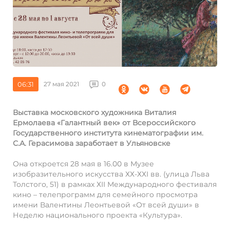
06:31
27 мая 2021
0
Выставка московского художника Виталия
Ермолаева «Галантный век» от Всероссийского
Государственного института кинематографии им.
С.А. Герасимова заработает в Ульяновске
Она откроется 28 мая в 16.00 в Музее
изобразительного искусства ХХ-ХХI вв. (улица Льва
Толстого, 51) в рамках ХII Международного фестиваля
кино – телепрограмм для семейного просмотра
имени Валентины Леонтьевой «От всей души» в
Неделю национального проекта «Культура».