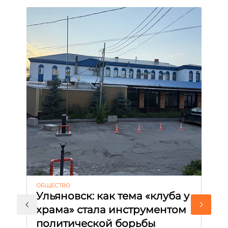
ОБЩЕСТВО
АК
Ульяновск: как тема «клуба у
М
храма» стала инструментом
с
политической борьбы
и