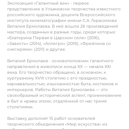
Экспозиция «Галантный век» - первое
представление в Ульяновске творчества известного
российского художника, доцента Всероссийского
института кинематографии имени С.А. Герасимова
Виталия Ермолаева. В неё вошли 26 произведений
мастера, созданных в разные годы, среди которых:
«Екатерина Первая в Царском селе» (2016),
«Зависть» (2014), «Аллегро» (2019), «Фрейлина со
снегирями» (2011) и другие.
Виталий Ермолаев - основоположник галантного
направления в живописи конца ХX — начала ХХI
века. Его творчество обращено, в основном, к
куртуазному XVIII столетию с его праздностью,
карнавальностью, изысканностью быта, костюмов и
интерьеров. Работы Виталия Ермолаева — это
своеобразный исторический аспект, проникновение
в быт и нравы эпохи, отдалённой от нас тремя
столетиями.
Выставку дополнят 15 работ основателей
творческого объединения «Мир искусства» из