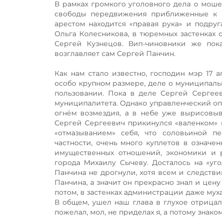
В рамках громкого уголовного дела о мош
свободы передвижения приближенные к в
арестом находится «правая рука» и подру
Ольга Колесникова, в тюремных застенках 
Сергей Кузнецов. Вип-чиновники же пок
возглавляет сам Сергей Панчин.
Как нам стало известно, господин мэр 17
особо крупном размере, деле о муниципальн
пользовании. Пока в деле Сергей Сергеев
муниципалитета. Однако управленческий опы
огнём возмездия, а в небе уже вырисовыв
Сергей Сергеевич прикинулся «валенком» на
«отмазыванием» себя, что соловьиной п
частности, очень много куплетов в означе
имущественных отношений, экономики и 
города Михаилу Сычеву. Досталось на «уго
Панчина не дрогнули, хотя всем и следстви
Панчина, а значит он прекрасно знал и цен
потом, в застенках администрации даже муха
В общем, ушел наш глава в глухое отрицало
пожелал, мол, не приделах я, а потому знако