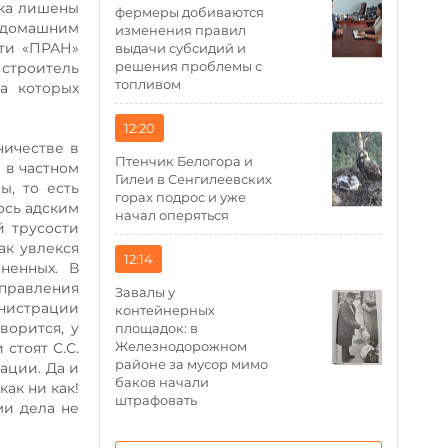
ока лишены
фермеры добиваются
 домашним
изменения правил
сти «ПРАН»
выдачи субсидий и
решения проблемы с
 строитель
топливом
а которых
12:20
ничестве в
Птенчик Белогора и
 в частном
Гилеи в Сенгилеевских
ы, то есть
горах подрос и уже
ось адским
начал оперяться
й трусости
ак увлекся
12:14
ненных. В
управления
Завалы у
нистрации
контейнерных
ворится, у
площадок: в
Железнодорожном
стоят С.С.
районе за мусор мимо
ации. Да и
баков начали
как ни как!
штрафовать
ми дела не