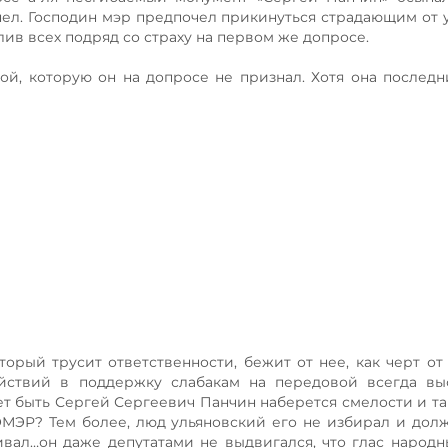
нел. Господин мэр предпочел прикинуться страдающим от 
в всех подряд со страху на первом же допросе.
ой, которую он на допросе не признал. Хотя она послед
торый трусит ответственности, бежит от нее, как черт от 
йствий в поддержку слабакам на передовой всегда выс
ет быть Сергей Сергеевич Панчин наберется смелости и та
ОМЭР? Тем более, люд ульяновский его не избирал и дол
ивал…он даже депутатами не выдвигался, что глас народ