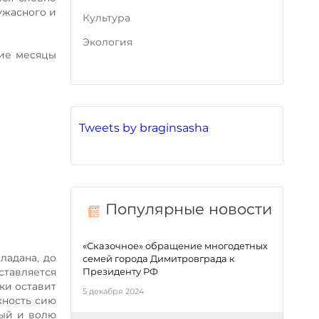
ужасного и
Культура
Экология
ние месяцы
Tweets by braginsasha
Популярные новости
«Сказочное» обращение многодетных
ладана, до
семей города Димитровграда к
Президенту РФ
тавляется
ки оставит
5 декабря 2024
жность сию
ный и волю