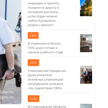
очередях и тратить
полдня на дорогу в
соседние регионы,
если отдых можно
найти буквально
рядом с домом?
13:15
В Ульяновске более
70% школ готово к
началу учебного года
13:10
Ульяновская Городская
Дума отметила
активных ульяновцев
нагрудными знаками
«За содействие СВО»
12:26
В Ульяновской области