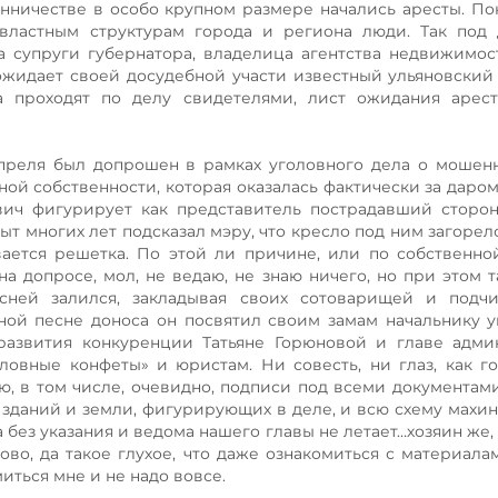
енничестве в особо крупном размере начались аресты. П
ластным структурам города и региона люди. Так под
га супруги губернатора, владелица агентства недвижимо
ожидает своей досудебной участи известный ульяновский
а проходят по делу свидетелями, лист ожидания арест
 апреля был допрошен в рамках уголовного дела о мошен
ой собственности, которая оказалась фактически за даром
ич фигурирует как представитель пострадавший сторон
т многих лет подсказал мэру, что кресло под ним загорел
ается решетка. По этой ли причине, или по собственно
 допросе, мол, не ведаю, не знаю ничего, но при этом т
есней залился, закладывая своих сотоварищей и подчи
нной песне доноса он посвятил своим замам начальнику 
развития конкуренции Татьяне Горюновой и главе адми
ловные конфеты» и юристам. Ни совесть, ни глаз, как го
ю, в том числе, очевидно, подписи под всеми документами 
у зданий и земли, фигурирующих в деле, и всю схему махин
 без указания и ведома нашего главы не летает…хозяин же, 
во, да такое глухое, что даже ознакомиться с материала
миться мне и не надо вовсе.