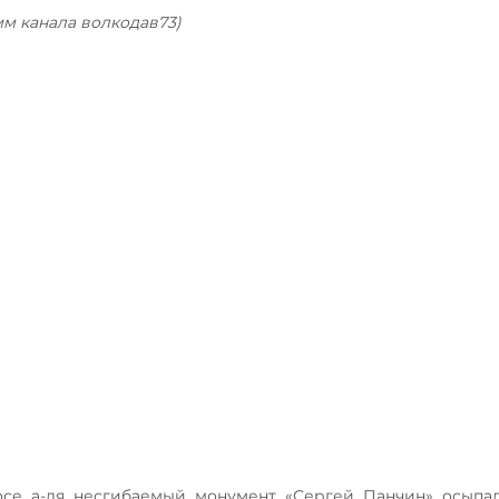
мм канала волкодав73)
се а-ля несгибаемый монумент «Сергей Панчин» осыпал