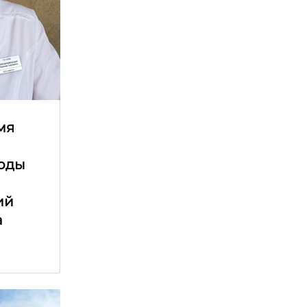
мя
е
оды
ий
а