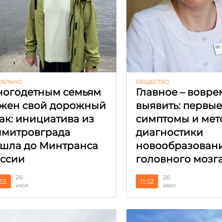
УАЛЬНО
ОБЩЕСТВО
огодетным семьям
Главное – вовре
жен свой дорожный
выявить: первы
ак: инициатива из
симптомы и мет
митровграда
диагностики
шла до Минтранса
новообразован
ссии
головного мозг
26
26
:53
11:52
июл
июл