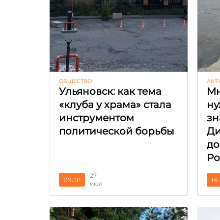
ОБЩЕСТВО
АКТ
Ульяновск: как тема
Мн
«клуба у храма» стала
ну
инструментом
зн
политической борьбы
Ди
до
Ро
27
09:38
14
июл