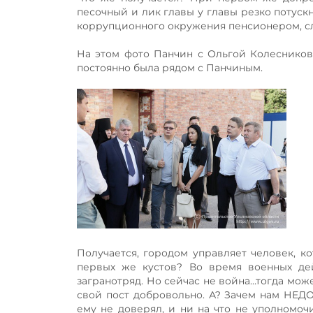
песочный и лик главы у главы резко потуск
коррупционного окружения пенсионером, сли
На этом фото Панчин с Ольгой Колесников
постоянно была рядом с Панчиным.
Получается, городом управляет человек, ко
первых же кустов? Во время военных де
загранотряд. Но сейчас не война…тогда мож
свой пост добровольно. А? Зачем нам НЕД
ему не доверял, и ни на что не уполномоч