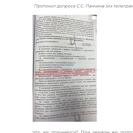
Протокол допроса С.С. Панчина (из телегра
Что же получается? При первом же допро