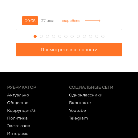
се
за
09:38
27 июл
1
подробнее
Посмотреть все новости
РУБРИКАТОР
СОЦИАЛЬНЫЕ СЕТИ
Актуально
Одноклассники
Общество
Вконтакте
Коррупция73
Youtube
Политика
Telegram
Эксклюзив
Интервью