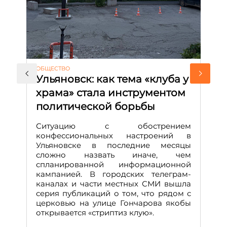
АК
ОБЩЕСТВО
М
Ульяновск: как тема «клуба у
с
храма» стала инструментом
и
политической борьбы
Д
М
Ситуацию с обострением
конфессиональных настроений в
Ульяновске в последние месяцы
А
сложно назвать иначе, чем
о
спланированной информационной
м
кампанией. В городских телеграм-
Д
каналах и части местных СМИ вышла
н
серия публикаций о том, что рядом с
т
церковью на улице Гончарова якобы
о
открывается «стриптиз клую».
н
п