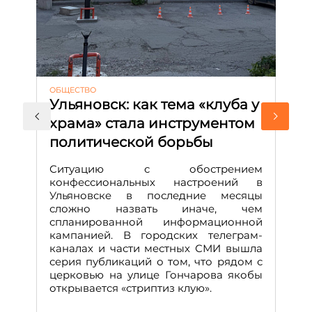
ОБЩЕСТВО
АК
Ульяновск: как тема «клуба у
М
храма» стала инструментом
с
политической борьбы
и
Д
Ситуацию с обострением
М
конфессиональных настроений в
Ульяновске в последние месяцы
А
сложно назвать иначе, чем
о
спланированной информационной
м
кампанией. В городских телеграм-
Д
каналах и части местных СМИ вышла
н
серия публикаций о том, что рядом с
т
церковью на улице Гончарова якобы
о
открывается «стриптиз клую».
н