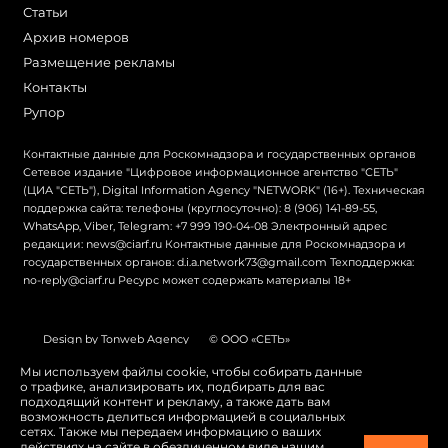
Статьи
Архив номеров
Размещение рекламы
Контакты
Рупор
Контактные данные для Роскомнадзора и государственных органов
Сетевое издание "Цифровое информационное агентство "СЕТЬ"
(ЦИА "СЕТЬ"), Digital Information Agency "NETWORK" (16+). Техническая
поддержка сайта: телефоны (круглосуточно): 8 (906) 141-89-55,
WhatsApp, Viber, Telegram: +7 999 190-04-08 Электронный адрес
редакции: news@ciarf.ru Контактные данные для Роскомнадзора и
государственных органов: d.i.a.network73@gmail.com Техподдержка:
no-reply@ciarf.ru Ресурс может содержать материалы 18+
Design by Tonweb Agency
© ООО «СЕТЬ»
Политика конфиденциальности
Карта сайта
Мы используем файлы cookie, чтобы собирать данные
о трафике, анализировать их, подбирать для вас
Switch to English
подходящий контент и рекламу, а также дать вам
возможность делиться информацией в социальных
сетях. Также мы передаем информацию о ваших
действиях на сайте в обезличенном виде нашим