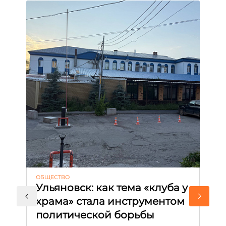
ОБЩЕСТВО
АК
Ульяновск: как тема «клуба у
М
храма» стала инструментом
с
политической борьбы
и