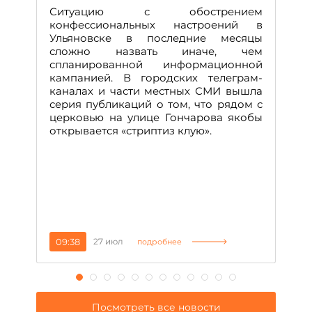
Д
Ситуацию с обострением
М
конфессиональных настроений в
Ульяновске в последние месяцы
А
сложно назвать иначе, чем
о
спланированной информационной
м
кампанией. В городских телеграм-
Д
каналах и части местных СМИ вышла
н
серия публикаций о том, что рядом с
т
церковью на улице Гончарова якобы
о
открывается «стриптиз клую».
н
п
се
за
09:38
27 июл
1
подробнее
Посмотреть все новости