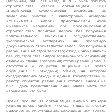
Напомним, пять лет назад, в 2016 была попытка
строительства свалки организацией ООО
«Симбирская экологическая компания» на
земельном участке с кадастровым номером
73:11:022401:826. Работы приостановили из-за
имевшихся нарушений при проектировании:
строительство полигона велось без получения
положительного заключения государственной
экологической экспертизы на проектную
документацию; строительство велось без получения
разрешения на строительство; отходы размещались
без обустройства гидроизоляционного основания;
отмечены случаи возгорания; отходы размещались в
отсутствии у общества лицензии на право
обращения с отходами; объект, на котором
складировались отходы в единый государственный
реестр объектов размещения отходов внесён не
был. Здесь представлена лишь малая часть тех
нарушений, что были.
Время прошло. И организация видимо втихаря
решила вновь «разбить лагерь». В данный момент
информации об устранении нарушений нет. В связи