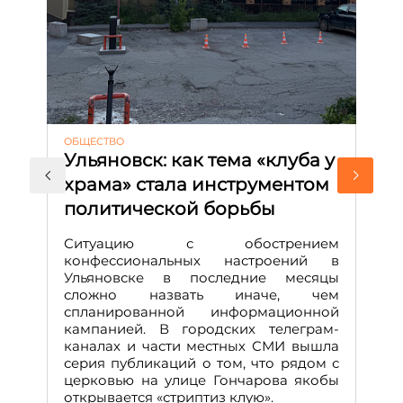
ОБЩЕСТВО
АК
Ульяновск: как тема «клуба у
М
храма» стала инструментом
с
политической борьбы
и
Д
Ситуацию с обострением
М
конфессиональных настроений в
Ульяновске в последние месяцы
А
сложно назвать иначе, чем
о
спланированной информационной
м
кампанией. В городских телеграм-
Д
каналах и части местных СМИ вышла
н
серия публикаций о том, что рядом с
т
церковью на улице Гончарова якобы
о
открывается «стриптиз клую».