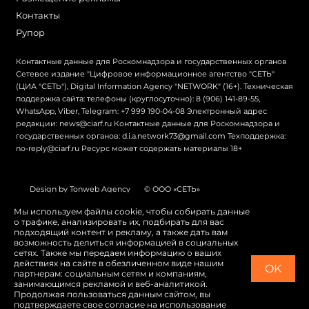
Контакты
Рупор
Контактные данные для Роскомнадзора и государственных органов
Сетевое издание "Цифровое информационное агентство "СЕТЬ"
(ЦИА "СЕТЬ"), Digital Information Agency "NETWORK" (16+). Техническая
поддержка сайта: телефоны (круглосуточно): 8 (906) 141-89-55,
WhatsApp, Viber, Telegram: +7 999 190-04-08 Электронный адрес
редакции: news@ciarf.ru Контактные данные для Роскомнадзора и
государственных органов: d.i.a.network73@gmail.com Техподдержка:
no-reply@ciarf.ru Ресурс может содержать материалы 18+
Design by Tonweb Agency
© ООО «СЕТЬ»
Политика конфиденциальности
Карта сайта
Мы используем файлы cookie, чтобы собирать данные
о трафике, анализировать их, подбирать для вас
Switch to English
подходящий контент и рекламу, а также дать вам
возможность делиться информацией в социальных
сетях. Также мы передаем информацию о ваших
действиях на сайте в обезличенном виде нашим
OK
партнерам: социальным сетям и компаниям,
занимающимся рекламой и веб-аналитикой.
Продолжая пользоваться данным сайтом, вы
подтверждаете свое согласие на использование