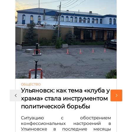
ОБЩЕСТВО
АК
Ульяновск: как тема «клуба у
М
храма» стала инструментом
с
политической борьбы
и
Д
Ситуацию с обострением
М
конфессиональных настроений в
Ульяновске в последние месяцы