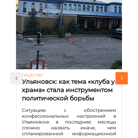
АК
ОБЩЕСТВО
М
Ульяновск: как тема «клуба у
с
храма» стала инструментом
и
политической борьбы
Д
М
Ситуацию с обострением
конфессиональных настроений в
Ульяновске в последние месяцы
А
сложно назвать иначе, чем
о
спланированной информационной
м