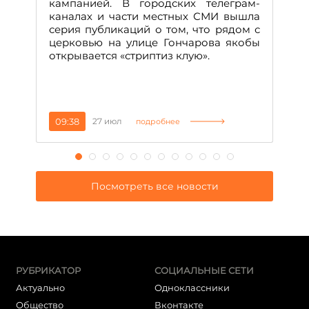
кампанией. В городских телеграм-
Д
каналах и части местных СМИ вышла
н
серия публикаций о том, что рядом с
т
церковью на улице Гончарова якобы
о
открывается «стриптиз клую».
н
п
се
за
09:38
27 июл
1
подробнее
Посмотреть все новости
РУБРИКАТОР
СОЦИАЛЬНЫЕ СЕТИ
Актуально
Одноклассники
Общество
Вконтакте